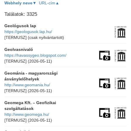
Webhely neve▼
URL-cím▲
Találatok: 3325
Geológusok lap
https://geologusok.lap.hu/
[TERMUSZ]
(csak nyilvántartott)
Geolvasnivaló
https://havassygeo.blogspot.com/
[TERMUSZ]
(2026-05-11)
Geománia - magyarországi
ásványlelőhelyek
http://www.geomania.hu/
[TERMUSZ]
(2026-05-11)
Geomega Kft. – Geofizikai
szolgáltatások
http://www.geomega.hu/
[TERMUSZ]
(2026-05-11)