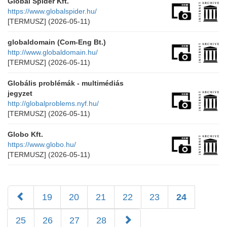
Global Spider Kft.
https://www.globalspider.hu/
[TERMUSZ]
(2026-05-11)
globaldomain (Com-Eng Bt.)
http://www.globaldomain.hu/
[TERMUSZ]
(2026-05-11)
Globális problémák - multimédiás
jegyzet
http://globalproblems.nyf.hu/
[TERMUSZ]
(2026-05-11)
Globo Kft.
https://www.globo.hu/
[TERMUSZ]
(2026-05-11)
19
20
21
22
23
24
25
26
27
28