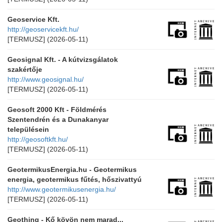
Geoservice Kft.
http://geoservicekft.hu/
[TERMUSZ]
(2026-05-11)
Geosignal Kft. - A kútvizsgálatok
szakértője
http://www.geosignal.hu/
[TERMUSZ]
(2026-05-11)
Geosoft 2000 Kft - Földmérés
Szentendrén és a Dunakanyar
településein
http://geosoftkft.hu/
[TERMUSZ]
(2026-05-11)
GeotermikusEnergia.hu - Geotermikus
energia, geotermikus fűtés, hőszivattyú
http://www.geotermikusenergia.hu/
[TERMUSZ]
(2026-05-11)
Geothing - Kő kövön nem marad...