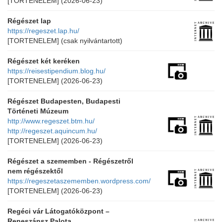
[TORTENELEM]
(2026-06-23)
Régészet lap
https://regeszet.lap.hu/
[TORTENELEM]
(csak nyilvántartott)
Régészet két keréken
https://reisestipendium.blog.hu/
[TORTENELEM]
(2026-06-23)
Régészet Budapesten, Budapesti
Történeti Múzeum
http://www.regeszet.btm.hu/
http://regeszet.aquincum.hu/
[TORTENELEM]
(2026-06-23)
Régészet a szememben - Régészetről
nem régészektől
https://regeszetaszememben.wordpress.com/
[TORTENELEM]
(2026-06-23)
Regéci vár Látogatóközpont –
Reneszánsz Palota