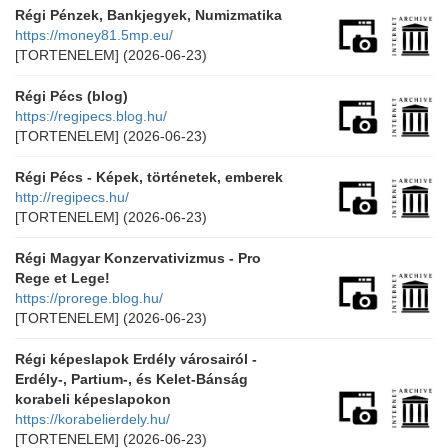
Régi Pénzek, Bankjegyek, Numizmatika
https://money81.5mp.eu/
[TORTENELEM]
(2026-06-23)
Régi Pécs (blog)
https://regipecs.blog.hu/
[TORTENELEM]
(2026-06-23)
Régi Pécs - Képek, történetek, emberek
http://regipecs.hu/
[TORTENELEM]
(2026-06-23)
Régi Magyar Konzervativizmus - Pro
Rege et Lege!
https://prorege.blog.hu/
[TORTENELEM]
(2026-06-23)
Régi képeslapok Erdély városairól -
Erdély-, Partium-, és Kelet-Bánság
korabeli képeslapokon
https://korabelierdely.hu/
[TORTENELEM]
(2026-06-23)