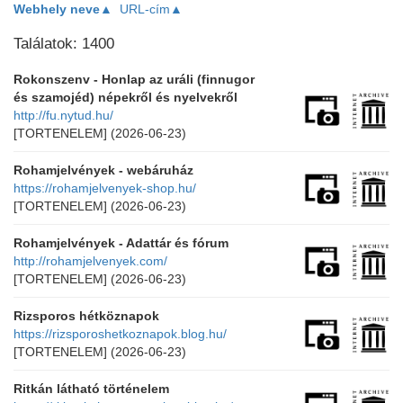
Webhely neve▲
URL-cím▲
Találatok: 1400
Rokonszenv - Honlap az uráli (finnugor
és szamojéd) népekről és nyelvekről
http://fu.nytud.hu/
[TORTENELEM]
(2026-06-23)
Rohamjelvények - webáruház
https://rohamjelvenyek-shop.hu/
[TORTENELEM]
(2026-06-23)
Rohamjelvények - Adattár és fórum
http://rohamjelvenyek.com/
[TORTENELEM]
(2026-06-23)
Rizsporos hétköznapok
https://rizsporoshetkoznapok.blog.hu/
[TORTENELEM]
(2026-06-23)
Ritkán látható történelem