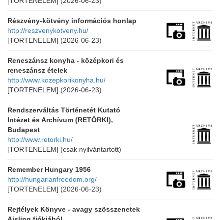
[TORTENELEM]
(2026-06-23)
Részvény-kötvény információs honlap
http://reszvenykotveny.hu/
[TORTENELEM]
(2026-06-23)
Reneszánsz konyha - középkori és
reneszánsz ételek
http://www.kozepkorikonyha.hu/
[TORTENELEM]
(2026-06-23)
Rendszerváltás Történetét Kutató
Intézet és Archívum (RETÖRKI),
Budapest
http://www.retorki.hu/
[TORTENELEM]
(csak nyilvántartott)
Remember Hungary 1956
http://hungarianfreedom.org/
[TORTENELEM]
(2026-06-23)
Rejtélyek Könyve - avagy szösszenetek
Aisling fiókjából...