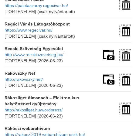
https://palotaszarny.regecivar.hu/
[TORTENELEM]
(csak nyilvántartott)
Regéci Vár és Látogatóközpont
https://www.regecivar.hu/
[TORTENELEM]
(csak nyilvántartott)
Recski Szövetség Egyesület
http://www.recskiszovetseg.hu/
[TORTENELEM]
(2026-06-23)
Rakovszky Net
http://rakovszky.net/
[TORTENELEM]
(2026-06-23)
Rákosliget Almanach – Elektronikus
helytörténeti gyűjtemény
http://rakosliget.hu/wordpress/
[TORTENELEM]
(2026-06-23)
Rákóczi webarchívum
https://rakoczi2019.webarchivum.oszk.hu/