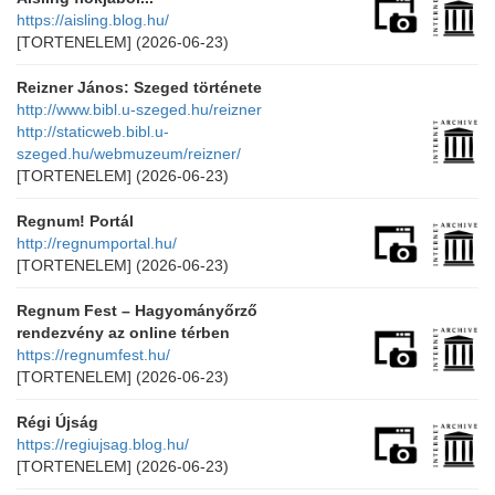
https://aisling.blog.hu/
[TORTENELEM]
(2026-06-23)
Reizner János: Szeged története
http://www.bibl.u-szeged.hu/reizner
http://staticweb.bibl.u-
szeged.hu/webmuzeum/reizner/
[TORTENELEM]
(2026-06-23)
Regnum! Portál
http://regnumportal.hu/
[TORTENELEM]
(2026-06-23)
Regnum Fest – Hagyományőrző
rendezvény az online térben
https://regnumfest.hu/
[TORTENELEM]
(2026-06-23)
Régi Újság
https://regiujsag.blog.hu/
[TORTENELEM]
(2026-06-23)