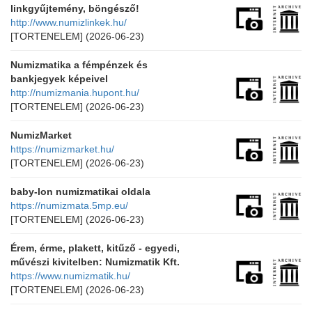
linkgyűjtemény, böngésző!
http://www.numizlinkek.hu/
[TORTENELEM]
(2026-06-23)
Numizmatika a fémpénzek és
bankjegyek képeivel
http://numizmania.hupont.hu/
[TORTENELEM]
(2026-06-23)
NumizMarket
https://numizmarket.hu/
[TORTENELEM]
(2026-06-23)
baby-lon numizmatikai oldala
https://numizmata.5mp.eu/
[TORTENELEM]
(2026-06-23)
Érem, érme, plakett, kitűző - egyedi,
művészi kivitelben: Numizmatik Kft.
https://www.numizmatik.hu/
[TORTENELEM]
(2026-06-23)