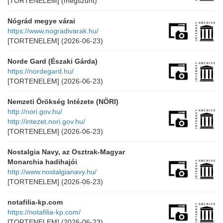
[TORTENELEM]
(megszűnt)
Nógrád megye várai
https://www.nogradivarak.hu/
[TORTENELEM]
(2026-06-23)
Norde Gard (Északi Gárda)
https://nordegard.hu/
[TORTENELEM]
(2026-06-23)
Nemzeti Örökség Intézete (NÖRI)
http://nori.gov.hu/
http://intezet.nori.gov.hu/
[TORTENELEM]
(2026-06-23)
Nostalgia Navy, az Osztrak-Magyar
Monarchia hadihajói
http://www.nostalgianavy.hu/
[TORTENELEM]
(2026-06-23)
notafilia-kp.com
https://notafilia-kp.com/
[TORTENELEM]
(2026-06-23)