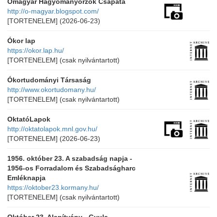
Ómagyar Hagyományőrzők Csapata
http://o-magyar.blogspot.com/
[TORTENELEM]
(2026-06-23)
Ókor lap
https://okor.lap.hu/
[TORTENELEM]
(csak nyilvántartott)
Ókortudományi Társaság
http://www.okortudomany.hu/
[TORTENELEM]
(csak nyilvántartott)
OktatóLapok
http://oktatolapok.mnl.gov.hu/
[TORTENELEM]
(2026-06-23)
1956. október 23. A szabadság napja -
1956-os Forradalom és Szabadságharc
Emléknapja
https://oktober23.kormany.hu/
[TORTENELEM]
(csak nyilvántartott)