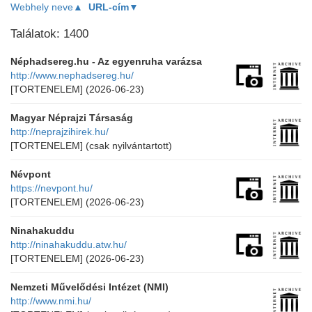
Webhely neve▲
URL-cím▼
Találatok: 1400
Néphadsereg.hu - Az egyenruha varázsa
http://www.nephadsereg.hu/
[TORTENELEM]
(2026-06-23)
Magyar Néprajzi Társaság
http://neprajzihirek.hu/
[TORTENELEM]
(csak nyilvántartott)
Névpont
https://nevpont.hu/
[TORTENELEM]
(2026-06-23)
Ninahakuddu
http://ninahakuddu.atw.hu/
[TORTENELEM]
(2026-06-23)
Nemzeti Művelődési Intézet (NMI)
http://www.nmi.hu/