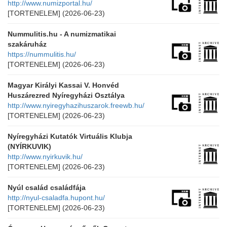
http://www.numizportal.hu/
[TORTENELEM]
(2026-06-23)
Nummulitis.hu - A numizmatikai
szakáruház
https://nummulitis.hu/
[TORTENELEM]
(2026-06-23)
Magyar Királyi Kassai V. Honvéd
Huszárezred Nyíregyházi Osztálya
http://www.nyiregyhazihuszarok.freewb.hu/
[TORTENELEM]
(2026-06-23)
Nyíregyházi Kutatók Virtuális Klubja
(NYÍRKUVIK)
http://www.nyirkuvik.hu/
[TORTENELEM]
(2026-06-23)
Nyúl család családfája
http://nyul-csaladfa.hupont.hu/
[TORTENELEM]
(2026-06-23)