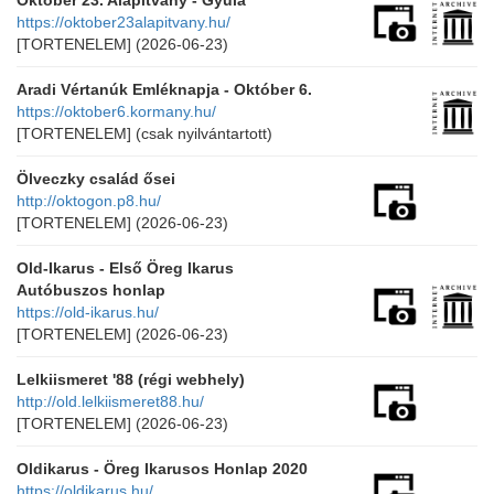
Október 23. Alapítvány - Gyula
https://oktober23alapitvany.hu/
[TORTENELEM]
(2026-06-23)
Aradi Vértanúk Emléknapja - Október 6.
https://oktober6.kormany.hu/
[TORTENELEM]
(csak nyilvántartott)
Ölveczky család ősei
http://oktogon.p8.hu/
[TORTENELEM]
(2026-06-23)
Old-Ikarus - Első Öreg Ikarus
Autóbuszos honlap
https://old-ikarus.hu/
[TORTENELEM]
(2026-06-23)
Lelkiismeret '88 (régi webhely)
http://old.lelkiismeret88.hu/
[TORTENELEM]
(2026-06-23)
Oldikarus - Öreg Ikarusos Honlap 2020
https://oldikarus.hu/