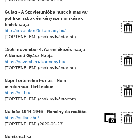
Gulag - A Szovjetunióba hurcolt magyar
politikai rabok és kényszermunkások
Emléknapja
http://november25.kormany.hu/
[TORTENELEM]
(csak nyilvántartott)
1956. november 4. Az emlékezés napja -
A Nemzeti Gyász Napja
https://november4.kormany.hu/
[TORTENELEM]
(csak nyilvántartott)
Napi Történelmi Forrás - Nem
mindennapi történelem
https://ntf.hu/
[TORTENELEM]
(csak nyilvántartott)
Nullaév 1944-1945 - Remény és realitás
https://nullaev.hu/
[TORTENELEM]
(2026-06-23)
Numizmatika