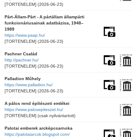
[TORTENELEM]
(2026-06-23)
Párt-Állam-Párt - A pártállam állampárti
funkcionáriusainak adatbázisa, 1948–
1989
https://www.paap.hu/
[TORTENELEM]
(2026-06-23)
Pachner Család
http://pachner.hu/
[TORTENELEM]
(2026-06-23)
Palladion Műhely
https://www.palladion.hu/
[TORTENELEM]
(2026-06-23)
A pálos rend építészeti emlékei
https://www.palosepiteszet.hu/
[TORTENELEM]
(csak nyilvántartott)
Palotai emberek arcképcsarnoka
https://palotaiarcok.blogspot.com/