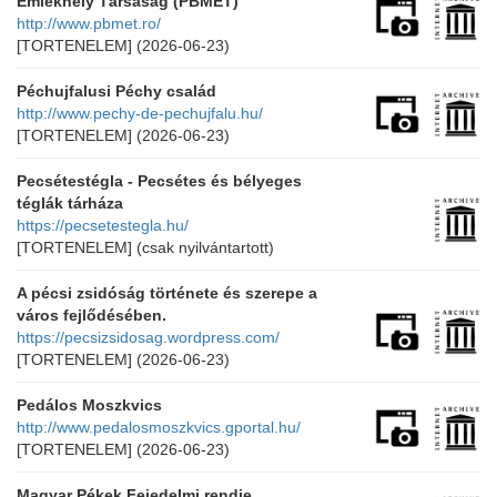
Emlékhely Társaság (PBMET)
http://www.pbmet.ro/
[TORTENELEM]
(2026-06-23)
Péchujfalusi Péchy család
http://www.pechy-de-pechujfalu.hu/
[TORTENELEM]
(2026-06-23)
Pecsétestégla - Pecsétes és bélyeges
téglák tárháza
https://pecsetestegla.hu/
[TORTENELEM]
(csak nyilvántartott)
A pécsi zsidóság története és szerepe a
város fejlődésében.
https://pecsizsidosag.wordpress.com/
[TORTENELEM]
(2026-06-23)
Pedálos Moszkvics
http://www.pedalosmoszkvics.gportal.hu/
[TORTENELEM]
(2026-06-23)
Magyar Pékek Fejedelmi rendje