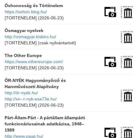
Őshonosság és Történelem
https://oshon.blog.hu/
[TORTENELEM]
(2026-06-23)
Ősmagyar nyelvek
http://osmagyar.kisbiro.hu/
[TORTENELEM]
(csak nyilvántartott)
The Other Europe
https://www.othereurope.com/
[TORTENELEM]
(2026-06-23)
ŐR-NYÉK Hagyományőrző és
Harcművészeti Alapítvány
http://őr-nyék.hu/
http://xn--r-nyk-esa73e.hu/
[TORTENELEM]
(2026-06-23)
Párt-Állam-Párt - A pártállam állampárti
funkcionáriusainak adatbázisa, 1948–
1989
http://www.paap.hu/