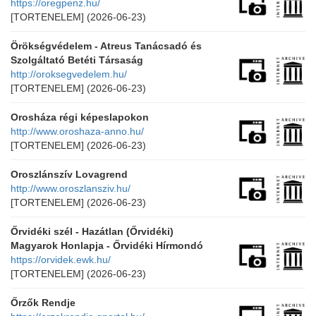
https://oregpenz.hu/
[TORTENELEM]
(2026-06-23)
Örökségvédelem - Atreus Tanácsadó és
Szolgáltató Betéti Társaság
http://oroksegvedelem.hu/
[TORTENELEM]
(2026-06-23)
Orosháza régi képeslapokon
http://www.oroshaza-anno.hu/
[TORTENELEM]
(2026-06-23)
Oroszlánszív Lovagrend
http://www.oroszlansziv.hu/
[TORTENELEM]
(2026-06-23)
Őrvidéki szél - Hazátlan (Őrvidéki)
Magyarok Honlapja - Őrvidéki Hírmondó
https://orvidek.ewk.hu/
[TORTENELEM]
(2026-06-23)
Őrzők Rendje