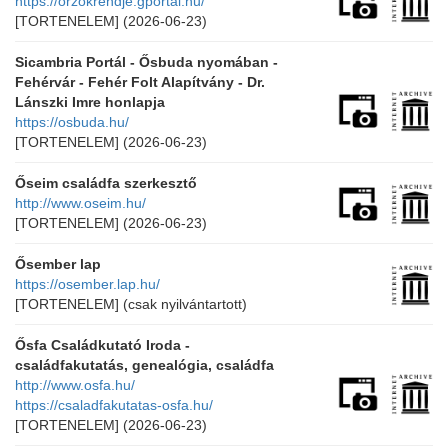
https://orzokrendje.gportal.hu/
[TORTENELEM]
(2026-06-23)
Sicambria Portál - Ősbuda nyomában -
Fehérvár - Fehér Folt Alapítvány - Dr.
Lánszki Imre honlapja
https://osbuda.hu/
[TORTENELEM]
(2026-06-23)
Őseim családfa szerkesztő
http://www.oseim.hu/
[TORTENELEM]
(2026-06-23)
Ősember lap
https://osember.lap.hu/
[TORTENELEM]
(csak nyilvántartott)
Ősfa Családkutató Iroda -
családfakutatás, genealógia, családfa
http://www.osfa.hu/
https://csaladfakutatas-osfa.hu/
[TORTENELEM]
(2026-06-23)