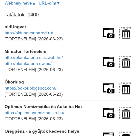
Webhely neve▲
URL-cím▼
Találatok: 1400
oldUngvar
http://oldungvar.narod.ru/
[TORTENELEM]
(2026-06-23)
Miniatür Történelem
http://olomkatona.ultraweb.hu/
http://olomkatona.uw.hu/
[TORTENELEM]
(2026-06-23)
Ókorblog
https://ookor.blogspot.com/
[TORTENELEM]
(2026-06-23)
Optimus Numizmatika és Aukciós Ház
https://optimusnumizmatika.hu/
[TORTENELEM]
(2026-06-23)
Öregpénz - a gyűjtők kedvenc helye