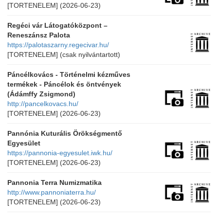
[TORTENELEM]
(2026-06-23)
Regéci vár Látogatóközpont –
Reneszánsz Palota
https://palotaszarny.regecivar.hu/
[TORTENELEM]
(csak nyilvántartott)
Páncélkovács - Történelmi kézműves
termékek - Páncélok és öntvények
(Ádámffy Zsigmond)
http://pancelkovacs.hu/
[TORTENELEM]
(2026-06-23)
Pannónia Kuturális Örökségmentő
Egyesület
https://pannonia-egyesulet.iwk.hu/
[TORTENELEM]
(2026-06-23)
Pannonia Terra Numizmatika
http://www.pannoniaterra.hu/
[TORTENELEM]
(2026-06-23)