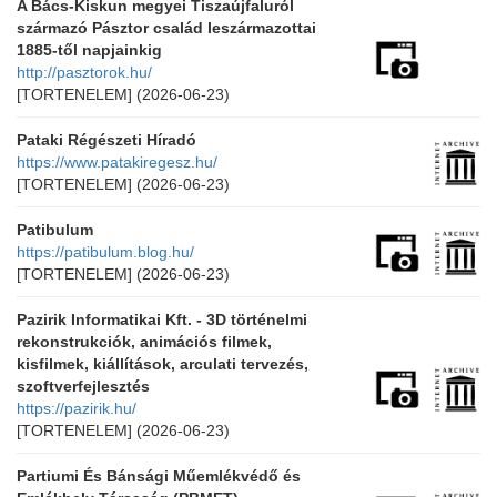
A Bács-Kiskun megyei Tiszaújfaluról
származó Pásztor család leszármazottai
1885-től napjainkig
http://pasztorok.hu/
[TORTENELEM]
(2026-06-23)
Pataki Régészeti Híradó
https://www.patakiregesz.hu/
[TORTENELEM]
(2026-06-23)
Patibulum
https://patibulum.blog.hu/
[TORTENELEM]
(2026-06-23)
Pazirik Informatikai Kft. - 3D történelmi
rekonstrukciók, animációs filmek,
kisfilmek, kiállítások, arculati tervezés,
szoftverfejlesztés
https://pazirik.hu/
[TORTENELEM]
(2026-06-23)
Partiumi És Bánsági Műemlékvédő és