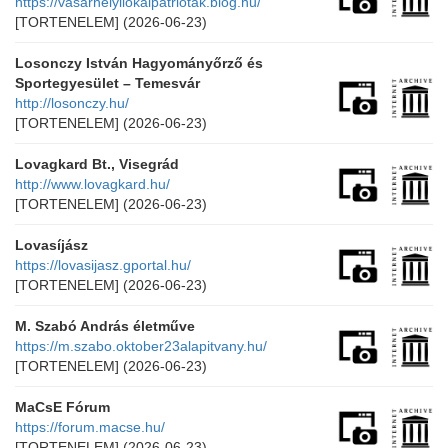
https://vasarhelyilokalpatriotak.blog.hu/
[TORTENELEM]
(2026-06-23)
Losonczy István Hagyományőrző és
Sportegyesület – Temesvár
http://losonczy.hu/
[TORTENELEM]
(2026-06-23)
Lovagkard Bt., Visegrád
http://www.lovagkard.hu/
[TORTENELEM]
(2026-06-23)
Lovasíjász
https://lovasijasz.gportal.hu/
[TORTENELEM]
(2026-06-23)
M. Szabó András életműve
https://m.szabo.oktober23alapitvany.hu/
[TORTENELEM]
(2026-06-23)
MaCsE Fórum
https://forum.macse.hu/
[TORTENELEM]
(2026-06-23)