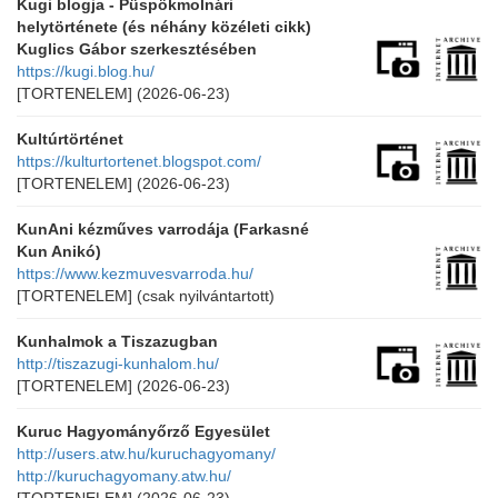
Kugi blogja - Püspökmolnári
helytörténete (és néhány közéleti cikk)
Kuglics Gábor szerkesztésében
https://kugi.blog.hu/
[TORTENELEM]
(2026-06-23)
Kultúrtörténet
https://kulturtortenet.blogspot.com/
[TORTENELEM]
(2026-06-23)
KunAni kézműves varrodája (Farkasné
Kun Anikó)
https://www.kezmuvesvarroda.hu/
[TORTENELEM]
(csak nyilvántartott)
Kunhalmok a Tiszazugban
http://tiszazugi-kunhalom.hu/
[TORTENELEM]
(2026-06-23)
Kuruc Hagyományőrző Egyesület
http://users.atw.hu/kuruchagyomany/
http://kuruchagyomany.atw.hu/