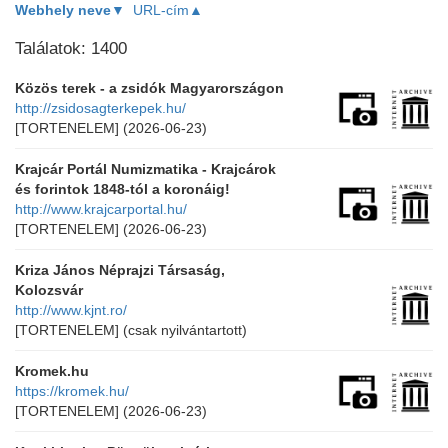
Webhely neve▼
URL-cím▲
Találatok: 1400
Közös terek - a zsidók Magyarországon
http://zsidosagterkepek.hu/
[TORTENELEM]
(2026-06-23)
Krajcár Portál Numizmatika - Krajcárok
és forintok 1848-tól a koronáig!
http://www.krajcarportal.hu/
[TORTENELEM]
(2026-06-23)
Kriza János Néprajzi Társaság,
Kolozsvár
http://www.kjnt.ro/
[TORTENELEM]
(csak nyilvántartott)
Kromek.hu
https://kromek.hu/
[TORTENELEM]
(2026-06-23)