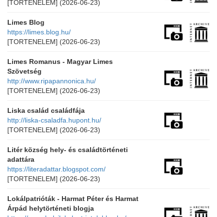
[TORTENELEM]
(2026-06-23)
Limes Blog
https://limes.blog.hu/
[TORTENELEM]
(2026-06-23)
Limes Romanus - Magyar Limes
Szövetség
http://www.ripapannonica.hu/
[TORTENELEM]
(2026-06-23)
Liska család családfája
http://liska-csaladfa.hupont.hu/
[TORTENELEM]
(2026-06-23)
Litér község hely- és családtörténeti
adattára
https://literadattar.blogspot.com/
[TORTENELEM]
(2026-06-23)
Lokálpatrióták - Harmat Péter és Harmat
Árpád helytörténeti blogja