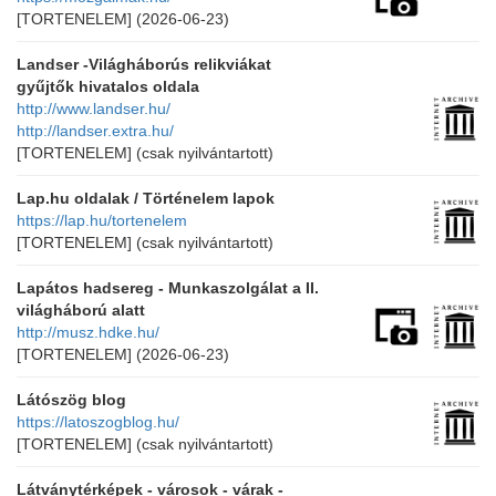
[TORTENELEM]
(2026-06-23)
Landser -Világháborús relikviákat
gyűjtők hivatalos oldala
http://www.landser.hu/
http://landser.extra.hu/
[TORTENELEM]
(csak nyilvántartott)
Lap.hu oldalak / Történelem lapok
https://lap.hu/tortenelem
[TORTENELEM]
(csak nyilvántartott)
Lapátos hadsereg - Munkaszolgálat a II.
világháború alatt
http://musz.hdke.hu/
[TORTENELEM]
(2026-06-23)
Látószög blog
https://latoszogblog.hu/
[TORTENELEM]
(csak nyilvántartott)
Látványtérképek - városok - várak -