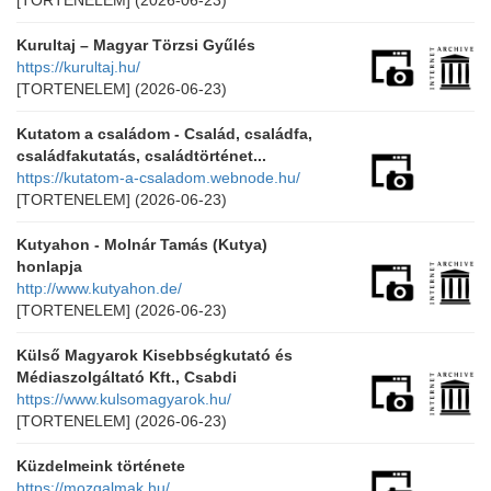
[TORTENELEM]
(2026-06-23)
Kurultaj – Magyar Törzsi Gyűlés
https://kurultaj.hu/
[TORTENELEM]
(2026-06-23)
Kutatom a családom - Család, családfa,
családfakutatás, családtörténet...
https://kutatom-a-csaladom.webnode.hu/
[TORTENELEM]
(2026-06-23)
Kutyahon - Molnár Tamás (Kutya)
honlapja
http://www.kutyahon.de/
[TORTENELEM]
(2026-06-23)
Külső Magyarok Kisebbségkutató és
Médiaszolgáltató Kft., Csabdi
https://www.kulsomagyarok.hu/
[TORTENELEM]
(2026-06-23)
Küzdelmeink története
https://mozgalmak.hu/