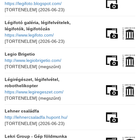
https://legifoto.blogspot.com/
[TORTENELEM]
(2026-06-23)
Légifotó galéria, légifelvételek,
légifotók, légifotózás
https://www.legifoto.com/
[TORTENELEM]
(2026-06-23)
Legio Brigetio
http://www.legiobrigetio.com/
[TORTENELEM]
(megszűnt)
Légirégészet, légifelvétel,
robothelikopter
https://www.legiregeszet.com/
[TORTENELEM]
(megszűnt)
Lehner családfa
http://lehnercsaladfa.hupont.hu/
[TORTENELEM]
(2026-06-23)
Lekri Group - Gép földmunka