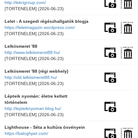
http://lekrigroup.com/
[TORTENELEM]
(2026-06-23)
Lelet - A szegedi régészhallgatók blogja
https://leletmagazin.wordpress.com/
[TORTENELEM]
(2026-06-23)
Lelkiismeret '88
http://www.lelkiismeret88.hu/
[TORTENELEM]
(2026-06-23)
Lelkiismeret '88 (régi webhely)
http://old.lelkiismeret88.hu/
[TORTENELEM]
(2026-06-23)
Lépteik nyomán: életre keltett
történelem
http://lepteiknyoman.blog.hu/
[TORTENELEM]
(2026-06-23)
Lighthouse - Séta a kultúra ösvényein
https://baloghpet.com/