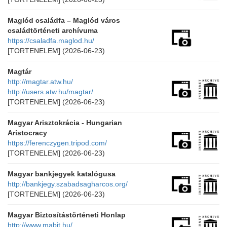
Maglód családfa – Maglód város
családtörténeti archívuma
https://csaladfa.maglod.hu/
[TORTENELEM]
(2026-06-23)
Magtár
http://magtar.atw.hu/
http://users.atw.hu/magtar/
[TORTENELEM]
(2026-06-23)
Magyar Arisztokrácia - Hungarian
Aristocracy
https://ferenczygen.tripod.com/
[TORTENELEM]
(2026-06-23)
Magyar bankjegyek katalógusa
http://bankjegy.szabadsagharcos.org/
[TORTENELEM]
(2026-06-23)
Magyar Biztosítástörténeti Honlap
http://www.mabit.hu/