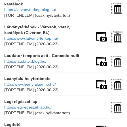
kastélyok
https://latvanyterkep.blog.hu/
[TORTENELEM]
(csak nyilvántartott)
Látványtérképek - Városok, várak,
kastélyok (Civertan Bt.)
https://www.latvany-terkep.hu/
[TORTENELEM]
(2026-06-23)
Laudator temporis acti - Concedo nulli
https://laudator.blog.hu/
[TORTENELEM]
(2026-06-23)
Leányfalu helytörténete
http://www.leanyfaluanno.hu/
[TORTENELEM]
(2026-06-23)
Légi régészet lap
https://legiregeszet.lap.hu/
[TORTENELEM]
(csak nyilvántartott)
Légifotó