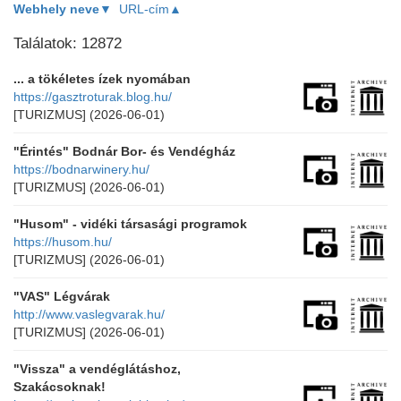
Webhely neve▼
URL-cím▲
Találatok: 12872
... a tökéletes ízek nyomában
https://gasztroturak.blog.hu/
[TURIZMUS]
(2026-06-01)
"Érintés" Bodnár Bor- és Vendégház
https://bodnarwinery.hu/
[TURIZMUS]
(2026-06-01)
"Husom" - vidéki társasági programok
https://husom.hu/
[TURIZMUS]
(2026-06-01)
"VAS" Légvárak
http://www.vaslegvarak.hu/
[TURIZMUS]
(2026-06-01)
"Vissza" a vendéglátáshoz,
Szakácsoknak!