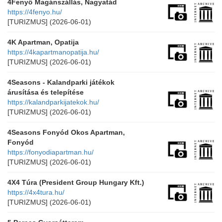
4Fenyő Magánszállás, Nagyatád
https://4fenyo.hu/
[TURIZMUS]
(2026-06-01)
4K Apartman, Opatija
https://4kapartmanopatija.hu/
[TURIZMUS]
(2026-06-01)
4Seasons - Kalandparki játékok
árusítása és telepítése
https://kalandparkijatekok.hu/
[TURIZMUS]
(2026-06-01)
4Seasons Fonyód Okos Apartman,
Fonyód
https://fonyodiapartman.hu/
[TURIZMUS]
(2026-06-01)
4X4 Túra (President Group Hungary Kft.)
https://4x4tura.hu/
[TURIZMUS]
(2026-06-01)