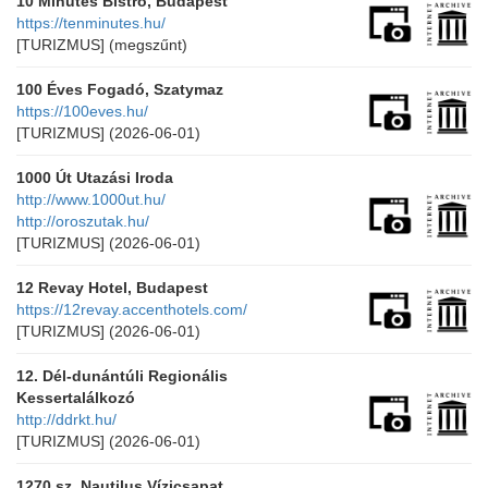
10 Minutes Bistro, Budapest
https://tenminutes.hu/
[TURIZMUS]
(megszűnt)
100 Éves Fogadó, Szatymaz
https://100eves.hu/
[TURIZMUS]
(2026-06-01)
1000 Út Utazási Iroda
http://www.1000ut.hu/
http://oroszutak.hu/
[TURIZMUS]
(2026-06-01)
12 Revay Hotel, Budapest
https://12revay.accenthotels.com/
[TURIZMUS]
(2026-06-01)
12. Dél-dunántúli Regionális
Kessertalálkozó
http://ddrkt.hu/
[TURIZMUS]
(2026-06-01)
1270 sz. Nautilus Vízicsapat,