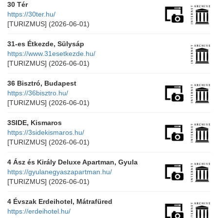
30 Tér
https://30ter.hu/
[TURIZMUS]
(2026-06-01)
31-es Étkezde, Sülysáp
https://www.31esetkezde.hu/
[TURIZMUS]
(2026-06-01)
36 Bisztró, Budapest
https://36bisztro.hu/
[TURIZMUS]
(2026-06-01)
3SIDE, Kismaros
https://3sidekismaros.hu/
[TURIZMUS]
(2026-06-01)
4 Ász és Király Deluxe Apartman, Gyula
https://gyulanegyaszapartman.hu/
[TURIZMUS]
(2026-06-01)
4 Évszak Erdeihotel, Mátrafüred
https://erdeihotel.hu/