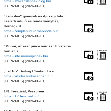
https://szakacslennek.blog.hu/
[TURIZMUS]
(2026-06-01)
"Zemplén" gyermek és ifjúsági tábor,
családi üdülő és rendezvényház,
Hercegkút
https://zemplenudulo.webnode.hu/
[TURIZMUS]
(2026-06-01)
“Monor, az ezer pince városa” hivatalos
honlapja
https://info.monoripincek.hu/
[TURIZMUS]
(2026-06-01)
„Let Go” Sailing Charter d.o.o.
https://vitorlazzunkazadrian.hu/
[TURIZMUS]
(2026-06-01)
1×1 Fesztivál, Veszprém
https://1x1fesztival.hu/
[TURIZMUS]
(2026-06-01)