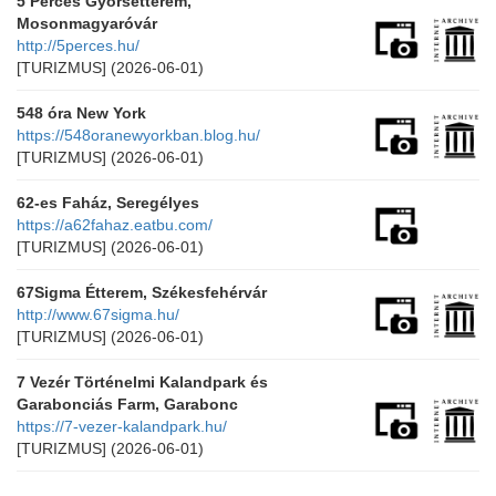
5 Perces Gyorsétterem,
Mosonmagyaróvár
http://5perces.hu/
[TURIZMUS]
(2026-06-01)
548 óra New York
https://548oranewyorkban.blog.hu/
[TURIZMUS]
(2026-06-01)
62-es Faház, Seregélyes
https://a62fahaz.eatbu.com/
[TURIZMUS]
(2026-06-01)
67Sigma Étterem, Székesfehérvár
http://www.67sigma.hu/
[TURIZMUS]
(2026-06-01)
7 Vezér Történelmi Kalandpark és
Garabonciás Farm, Garabonc
https://7-vezer-kalandpark.hu/
[TURIZMUS]
(2026-06-01)