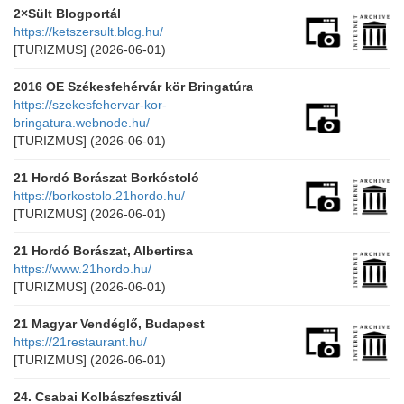
2×Sült Blogportál
https://ketszersult.blog.hu/
[TURIZMUS]
(2026-06-01)
2016 OE Székesfehérvár kör Bringatúra
https://szekesfehervar-kor-
bringatura.webnode.hu/
[TURIZMUS]
(2026-06-01)
21 Hordó Borászat Borkóstoló
https://borkostolo.21hordo.hu/
[TURIZMUS]
(2026-06-01)
21 Hordó Borászat, Albertirsa
https://www.21hordo.hu/
[TURIZMUS]
(2026-06-01)
21 Magyar Vendéglő, Budapest
https://21restaurant.hu/
[TURIZMUS]
(2026-06-01)
24. Csabai Kolbászfesztivál