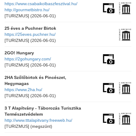
https://www.csabaikolbaszfesztival.hu/
http://gourmetbistro.hu/
[TURIZMUS]
(2026-06-01)
25 éves a Puchner Birtok
https://25eves.puchner.hu/
[TURIZMUS]
(2026-06-01)
2GO! Hungary
https://2gohungary.com/
[TURIZMUS]
(2026-06-01)
2HA Szőlőbirtok és Pincészet,
Hegymagas
https://www.2ha.hu/
[TURIZMUS]
(2026-06-01)
3 T Alapítvány - Táborozás Turisztika
Természetvédelem
http://www.tttalapitvany.freeweb.hu/
[TURIZMUS]
(megszűnt)