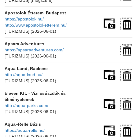
[TURIZMUS]
(megszűnt)
Apostolok Étterem, Budapest
https://apostolok.hu/
http://www.apostoloketterem.hu/
[TURIZMUS]
(2026-06-01)
Apsara Adventures
https://apsaraadventures.com/
[TURIZMUS]
(2026-06-01)
Aqua Land, Ráckeve
http://aqua-land.hu/
[TURIZMUS]
(2026-06-01)
Eleven Kft. - Vízi csúszdák és
élményelemek
http://aqua-parks.com/
[TURIZMUS]
(2026-06-01)
Aqua–Relle Bázis
https://aqua-relle.hu/
[TURIZMUS]
(2026-06-01)