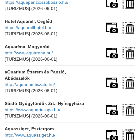
https://aquapanzioszoboszlo.hu/
[TURIZMUS]
(2026-06-01)
Hotel Aquarell, Cegléd
https://aquarellhotel.hu/
[TURIZMUS]
(2026-06-01)
Aquaréna, Mogyoród
http://www.aquarena.hu/
[TURIZMUS]
(2026-06-01)
aQuarium Étterem és Panzió,
Abádszalók
http://aquariumtiszato.hu/
[TURIZMUS]
(2026-06-01)
Sóstó-Gyógyfürdők Zrt., Nyíregyháza
https://www.aquariusspa.hu/
[TURIZMUS]
(2026-06-01)
Aquasziget, Esztergom
http://www.aquasziget.hu/