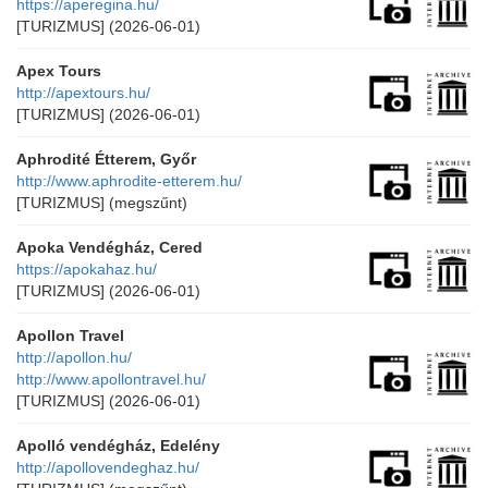
https://aperegina.hu/
[TURIZMUS]
(2026-06-01)
Apex Tours
http://apextours.hu/
[TURIZMUS]
(2026-06-01)
Aphrodité Étterem, Győr
http://www.aphrodite-etterem.hu/
[TURIZMUS]
(megszűnt)
Apoka Vendégház, Cered
https://apokahaz.hu/
[TURIZMUS]
(2026-06-01)
Apollon Travel
http://apollon.hu/
http://www.apollontravel.hu/
[TURIZMUS]
(2026-06-01)
Apolló vendégház, Edelény
http://apollovendeghaz.hu/