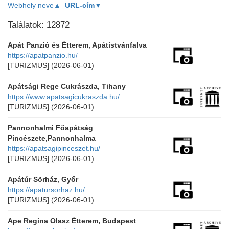
Webhely neve▲
URL-cím▼
Találatok: 12872
Apát Panzió és Étterem, Apátistvánfalva
https://apatpanzio.hu/
[TURIZMUS]
(2026-06-01)
Apátsági Rege Cukrászda, Tihany
https://www.apatsagicukraszda.hu/
[TURIZMUS]
(2026-06-01)
Pannonhalmi Főapátság
Pincészete,Pannonhalma
https://apatsagipinceszet.hu/
[TURIZMUS]
(2026-06-01)
Apátúr Sörház, Győr
https://apatursorhaz.hu/
[TURIZMUS]
(2026-06-01)
Ape Regina Olasz Étterem, Budapest