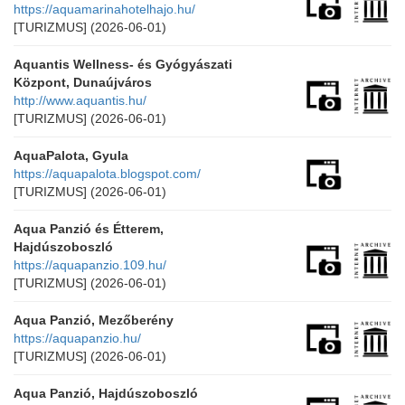
https://aquamarinahotelhajo.hu/
[TURIZMUS]
(2026-06-01)
Aquantis Wellness- és Gyógyászati
Központ, Dunaújváros
http://www.aquantis.hu/
[TURIZMUS]
(2026-06-01)
AquaPalota, Gyula
https://aquapalota.blogspot.com/
[TURIZMUS]
(2026-06-01)
Aqua Panzió és Étterem,
Hajdúszoboszló
https://aquapanzio.109.hu/
[TURIZMUS]
(2026-06-01)
Aqua Panzió, Mezőberény
https://aquapanzio.hu/
[TURIZMUS]
(2026-06-01)
Aqua Panzió, Hajdúszoboszló