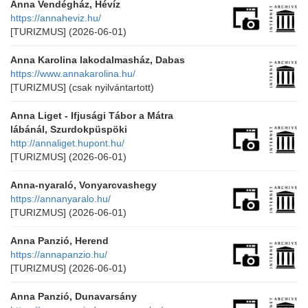
Anna Vendégház, Hévíz
https://annaheviz.hu/
[TURIZMUS]
(2026-06-01)
Anna Karolina lakodalmasház, Dabas
https://www.annakarolina.hu/
[TURIZMUS]
(csak nyilvántartott)
Anna Liget - Ifjusági Tábor a Mátra
lábánál, Szurdokpüspöki
http://annaliget.hupont.hu/
[TURIZMUS]
(2026-06-01)
Anna-nyaraló, Vonyarcvashegy
https://annanyaralo.hu/
[TURIZMUS]
(2026-06-01)
Anna Panzió, Herend
https://annapanzio.hu/
[TURIZMUS]
(2026-06-01)
Anna Panzió, Dunavarsány