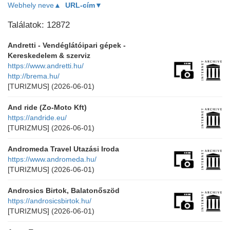
Webhely neve▲
URL-cím▼
Találatok: 12872
Andretti - Vendéglátóipari gépek -
Kereskedelem & szerviz
https://www.andretti.hu/
http://brema.hu/
[TURIZMUS]
(2026-06-01)
And ride (Zo-Moto Kft)
https://andride.eu/
[TURIZMUS]
(2026-06-01)
Andromeda Travel Utazási Iroda
https://www.andromeda.hu/
[TURIZMUS]
(2026-06-01)
Androsics Birtok, Balatonőszöd
https://androsicsbirtok.hu/
[TURIZMUS]
(2026-06-01)