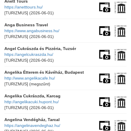
Anett Tours
https://anetttours.hu/
[TURIZMUS]
(2026-06-01)
Anga Business Travel
https://www.angabusiness.hu/
[TURIZMUS]
(2026-06-01)
Angel Cukrászda és Pizzéria, Tuzsér
https://angelcukraszda.hu/
[TURIZMUS]
(2026-06-01)
Angelika Étterem és Kávéház, Budapest
http://www.angelikacafe.hu/
[TURIZMUS]
(megszűnt)
Angelika Cukrászda, Karcag
http://angelikacuki.hupont.hu/
[TURIZMUS]
(2026-06-01)
Angelina Vendégház, Tarcal
https://angelinavendeghaz.hu/