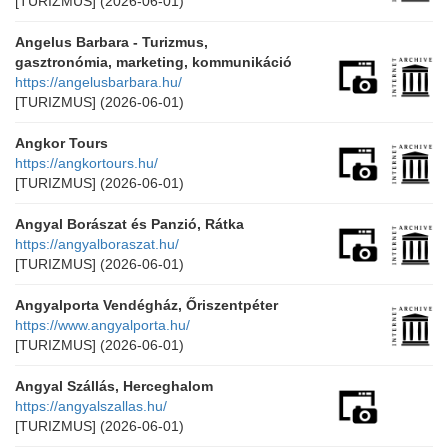
[TURIZMUS]
(2026-06-01)
Angelus Barbara - Turizmus,
gasztronómia, marketing, kommunikáció
https://angelusbarbara.hu/
[TURIZMUS]
(2026-06-01)
Angkor Tours
https://angkortours.hu/
[TURIZMUS]
(2026-06-01)
Angyal Borászat és Panzió, Rátka
https://angyalboraszat.hu/
[TURIZMUS]
(2026-06-01)
Angyalporta Vendégház, Őriszentpéter
https://www.angyalporta.hu/
[TURIZMUS]
(2026-06-01)
Angyal Szállás, Herceghalom
https://angyalszallas.hu/
[TURIZMUS]
(2026-06-01)