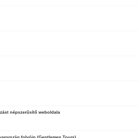
rázást népszerűsítő weboldala
yarország folyóin (Gentlemen Tours)