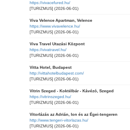
https://vivacefured.hu/
[TURIZMUS]
(2026-06-01)
Viva Velence Apartman, Velence
https://www.vivavelence.hu/
[TURIZMUS]
(2026-06-01)
Viva Travel Utazási Központ
https://vivatravel.hu/
[TURIZMUS]
(2026-06-01)
Vitta Hotel, Budapest
http://vittahotelbudapest.com/
[TURIZMUS]
(2026-06-01)
Vitrin Szeged - Koktélbár - Kávézó, Szeged
https://vitrinszeged.hu/
[TURIZMUS]
(2026-06-01)
Vitorlázás az Adrián, Ion és az Égei-tengeren
http://www.tengeri-vitorlazas.hu/
[TURIZMUS]
(2026-06-01)