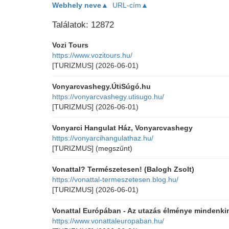
Webhely neve▲
URL-cím▲
Találatok: 12872
Vozi Tours
https://www.vozitours.hu/
[TURIZMUS]
(2026-06-01)
Vonyarcvashegy.ÚtiSúgó.hu
https://vonyarcvashegy.utisugo.hu/
[TURIZMUS]
(2026-06-01)
Vonyarci Hangulat Ház, Vonyarcvashegy
https://vonyarcihangulathaz.hu/
[TURIZMUS]
(megszűnt)
Vonattal? Természetesen! (Balogh Zsolt)
https://vonattal-termeszetesen.blog.hu/
[TURIZMUS]
(2026-06-01)
Vonattal Európában - Az utazás élménye mindenki
https://www.vonattaleuropaban.hu/