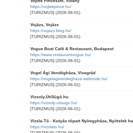
Vojtek Pincészet, Villány
https://vojtekpince.hu/
[TURIZMUS]
(2026-06-01)
Vojázs, Vojázs
https://vojazs.blog.hu/
[TURIZMUS]
(2026-06-01)
Vogue Boat Café & Restaurant, Budapest
https://www.restaurantvogue.hu/
[TURIZMUS]
(2026-06-01)
Vogel Ági Vendégháza, Visegrád
https://vogelagivendeghaza.webnode.hu/
[TURIZMUS]
(2026-06-01)
Vizsoly.ÚtiSúgó.hu
https://vizsoly.utisugo.hu/
[TURIZMUS]
(2026-06-01)
Vizsla-Tó - Kutyás tópart Nyíregyháza, Nyírtelek h
https://vizslato.hu/
[TURIZMUS]
(2026-06-01)