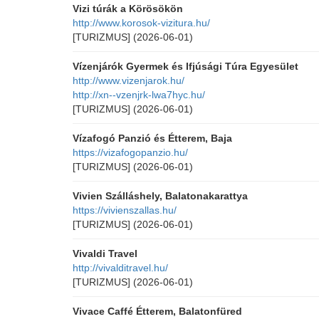
Vizi túrák a Körösökön
http://www.korosok-vizitura.hu/
[TURIZMUS]
(2026-06-01)
Vízenjárók Gyermek és Ifjúsági Túra Egyesület
http://www.vizenjarok.hu/
http://xn--vzenjrk-lwa7hyc.hu/
[TURIZMUS]
(2026-06-01)
Vízafogó Panzió és Étterem, Baja
https://vizafogopanzio.hu/
[TURIZMUS]
(2026-06-01)
Vivien Szálláshely, Balatonakarattya
https://vivienszallas.hu/
[TURIZMUS]
(2026-06-01)
Vivaldi Travel
http://vivalditravel.hu/
[TURIZMUS]
(2026-06-01)
Vivace Caffé Étterem, Balatonfüred