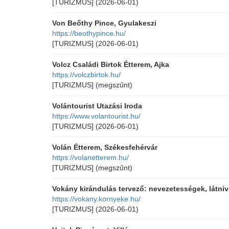
[TURIZMUS]
(2026-06-01)
Von Beőthy Pince, Gyulakeszi
https://beothypince.hu/
[TURIZMUS]
(2026-06-01)
Volcz Családi Birtok Étterem, Ajka
https://volczbirtok.hu/
[TURIZMUS]
(megszűnt)
Volántourist Utazási Iroda
https://www.volantourist.hu/
[TURIZMUS]
(2026-06-01)
Volán Étterem, Székesfehérvár
https://volanetterem.hu/
[TURIZMUS]
(megszűnt)
Vokány kirándulás tervező: nevezetességek, látniv
https://vokany.kornyeke.hu/
[TURIZMUS]
(2026-06-01)