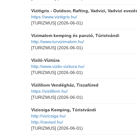
Vizitigris - Outdoor, Rafting, Vadvizi, Vadvizi evezé
https://www.vizitigris.hu/
[TURIZMUS]
(2026-06-01)
Vizimalom kemping és panzió, Túristvándi
http://www.turvizimalom.hu/
[TURIZMUS]
(2026-06-01)
Víziló-Vízitúra
http://www.vizilo-vizitura.hu/
[TURIZMUS]
(2026-06-01)
Vízililiom Vendégház, Tiszafüred
https://vizililiom.hu/
[TURIZMUS]
(2026-06-01)
Vizicsiga Kemping, Túristvándi
http://vizicsiga.hu/
http://navisol.hu/
[TURIZMUS]
(2026-06-01)