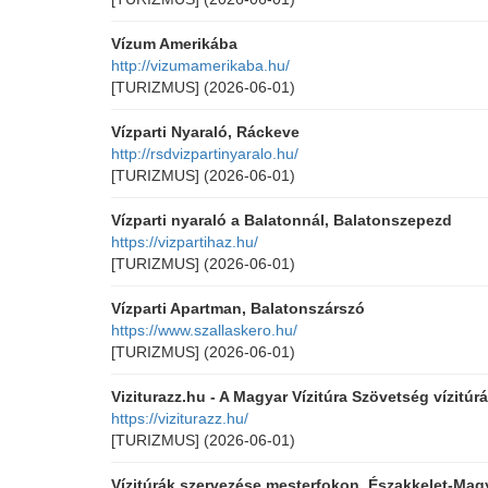
Vízum Amerikába
http://vizumamerikaba.hu/
[TURIZMUS]
(2026-06-01)
Vízparti Nyaraló, Ráckeve
http://rsdvizpartinyaralo.hu/
[TURIZMUS]
(2026-06-01)
Vízparti nyaraló a Balatonnál, Balatonszepezd
https://vizpartihaz.hu/
[TURIZMUS]
(2026-06-01)
Vízparti Apartman, Balatonszárszó
https://www.szallaskero.hu/
[TURIZMUS]
(2026-06-01)
Viziturazz.hu - A Magyar Vízitúra Szövetség vízitú
https://viziturazz.hu/
[TURIZMUS]
(2026-06-01)
Vízitúrák szervezése mesterfokon, Északkelet-Mag