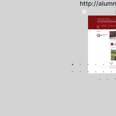
http://alumn
2025-10-10