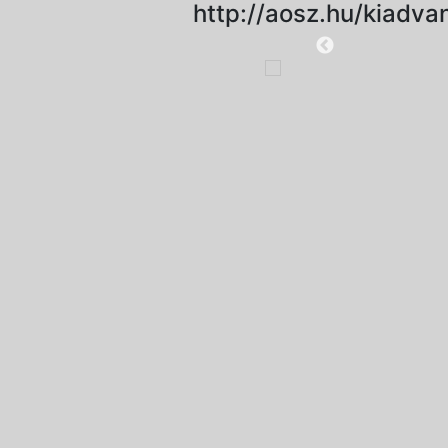
http://aosz.hu/kiadv
2019-11-18