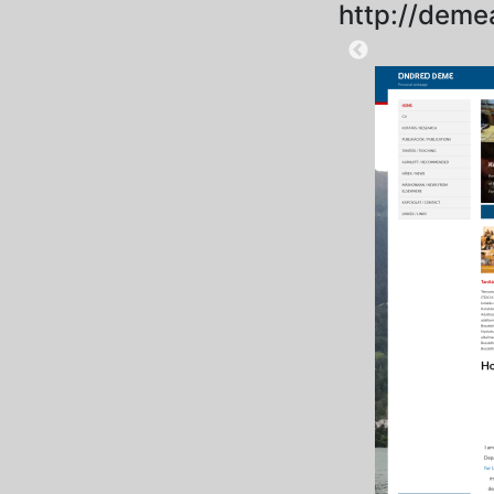
http://deme
2025-10-10