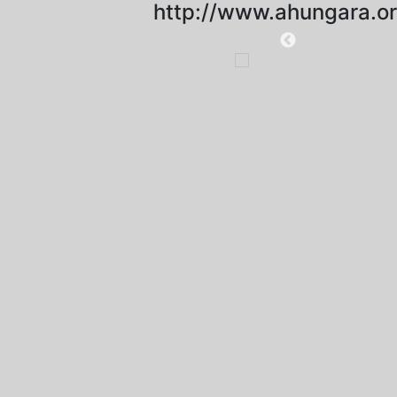
http://www.ahungara.or
2019-11-18