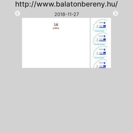
http://www.balatonbereny.hu/
2018-11-27