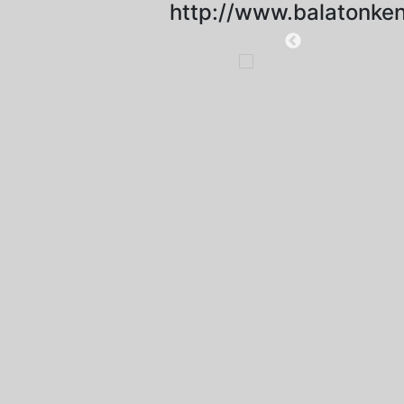
http://www.balatonken
2019-11-18