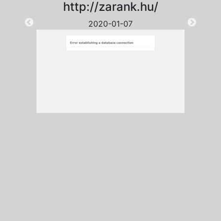
http://zarank.hu/
2020-01-07