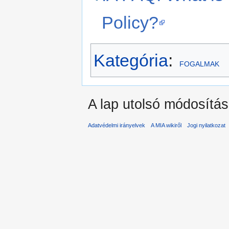
Policy?
Kategória
:
FOGALMAK
A lap utolsó módosítása
Adatvédelmi irányelvek
A MIA wikiről
Jogi nyilatkozat