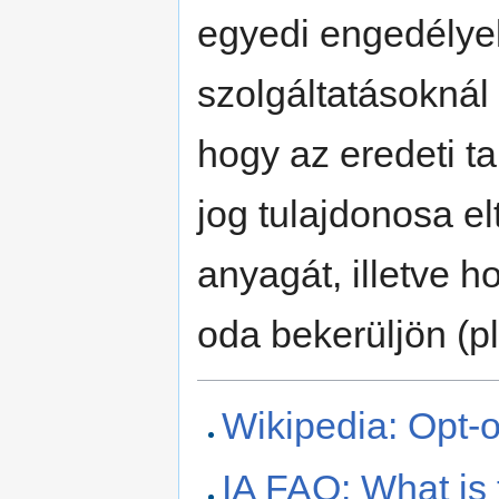
egyedi engedélyek
szolgáltatásoknál
hogy az eredeti ta
jog tulajdonosa e
anyagát, illetve
oda bekerüljön (p
Wikipedia: Opt-o
IA FAQ: What is