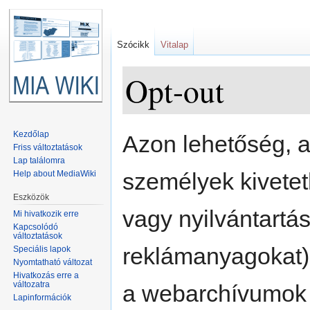
Szócikk
Vitalap
Opt-out
Ugrás:
navigáció
,
keresés
Kezdőlap
Azon lehetőség, a
Friss változtatások
Lap találomra
személyek kivetet
Help about MediaWiki
Eszközök
vagy nyilvántartá
Mi hivatkozik erre
Kapcsolódó
változtatások
reklámanyagokat)
Speciális lapok
Nyomtatható változat
Hivatkozás erre a
változatra
a webarchívumok i
Lapinformációk