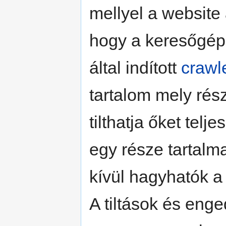
mellyel a website 
hogy a keresőgépe
által indított
crawl
tartalom mely részé
tilthatja őket telj
egy része tartalm
kívül hagyhatók a 
A tiltások és enge