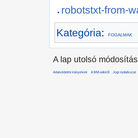
robotstxt-from-w
Kategória
:
FOGALMAK
A lap utolsó módosítása
Adatvédelmi irányelvek
A MIA wikiről
Jogi nyilatkozat