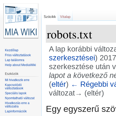
Szócikk
Vitalap
robots.txt
A lap korábbi változ
Kezdőlap
Friss változtatások
szerkesztései
)
2017.
Lap találomra
szerkesztése után v
Help about MediaWiki
lapot a következő n
Eszközök
Mi hivatkozik erre
(
eltér
)
← Régebbi vá
Kapcsolódó
változtatások
változat→ (eltér)
Speciális lapok
Nyomtatható változat
Ugrás:
navigáció
,
keresés
Hivatkozás erre a
Egy egyszerű szöv
változatra
Lapinformációk