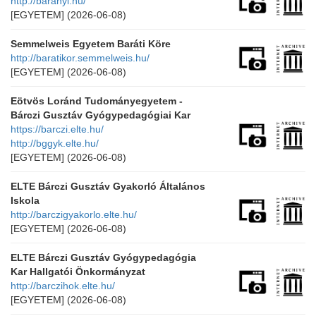
http://baranyi.hu/
[EGYETEM]
(2026-06-08)
Semmelweis Egyetem Baráti Köre
http://baratikor.semmelweis.hu/
[EGYETEM]
(2026-06-08)
Eötvös Loránd Tudományegyetem -
Bárczi Gusztáv Gyógypedagógiai Kar
https://barczi.elte.hu/
http://bggyk.elte.hu/
[EGYETEM]
(2026-06-08)
ELTE Bárczi Gusztáv Gyakorló Általános
Iskola
http://barczigyakorlo.elte.hu/
[EGYETEM]
(2026-06-08)
ELTE Bárczi Gusztáv Gyógypedagógia
Kar Hallgatói Önkormányzat
http://barczihok.elte.hu/
[EGYETEM]
(2026-06-08)