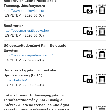
Bedekovich Lőrinc Népfőiskolai
Társaság, Jászfényszaru
http://www.bedekovich.hu/
[EGYETEM]
(2026-06-08)
BeeSmarter
http://beesmarter.itk.ppke.hu/
[EGYETEM]
(2026-06-08)
Bölcsészettudományi Kar - Befogadó
Egyetem
http://befogadoegyetem.pte.hu/
[EGYETEM]
(2026-06-08)
Budapesti Egyetemi - Főiskolai
Sportszövetség (BEFS)
https://befs.hu/
[EGYETEM]
(2026-06-08)
Eötvös Loránd Tudományegyetem -
Természettudományi Kar - Biológiai
Intézet - Állatrendszertani és Ökológiai
Tanszék - Viselkedésökológiai Csoport