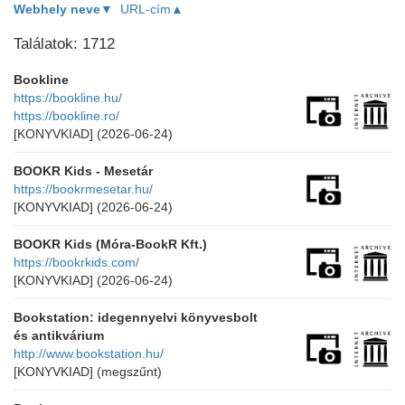
Webhely neve▼
URL-cím▲
Találatok: 1712
Bookline
https://bookline.hu/
https://bookline.ro/
[KONYVKIAD]
(2026-06-24)
BOOKR Kids - Mesetár
https://bookrmesetar.hu/
[KONYVKIAD]
(2026-06-24)
BOOKR Kids (Móra-BookR Kft.)
https://bookrkids.com/
[KONYVKIAD]
(2026-06-24)
Bookstation: idegennyelvi könyvesbolt
és antikvárium
http://www.bookstation.hu/
[KONYVKIAD]
(megszűnt)