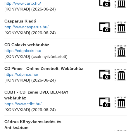
http://www.carto.hu/
[KONYVKIAD]
(2026-06-24)
Casparus Kiadó
http://www.casparus.hu/
[KONYVKIAD]
(2026-06-24)
CD Galaxis webáruház
https://cdgalaxis.hu/
[KONYVKIAD]
(csak nyilvántartott)
CD Pince - Online Zenebolt, Webáruház
https://cdpince.hu/
[KONYVKIAD]
(2026-06-24)
CDBT - CD, zenei DVD, BLU-RAY
webáruház
https://www.cdbt.hu/
[KONYVKIAD]
(2026-06-24)
Cédrus Könyvkereskedés és
Antikvárium