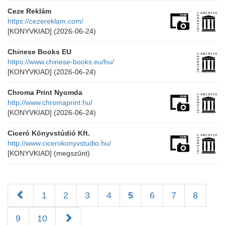
Ceze Reklám
https://cezereklam.com/
[KONYVKIAD]
(2026-06-24)
Chinese Books EU
https://www.chinese-books.eu/hu/
[KONYVKIAD]
(2026-06-24)
Chroma Print Nyomda
http://www.chromaprint.hu/
[KONYVKIAD]
(2026-06-24)
Ciceró Könyvstúdió Kft.
http://www.cicerokonyvstudio.hu/
[KONYVKIAD]
(megszűnt)
1
2
3
4
5
6
7
8
9
10