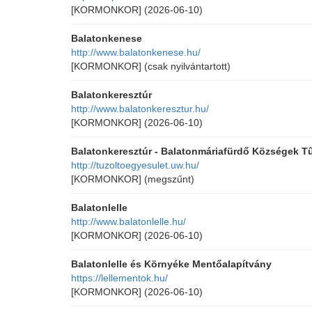
[KORMONKOR]
(2026-06-10)
Balatonkenese
http://www.balatonkenese.hu/
[KORMONKOR]
(csak nyilvántartott)
Balatonkeresztúr
http://www.balatonkeresztur.hu/
[KORMONKOR]
(2026-06-10)
Balatonkeresztúr - Balatonmáriafürdő Községek T
http://tuzoltoegyesulet.uw.hu/
[KORMONKOR]
(megszűnt)
Balatonlelle
http://www.balatonlelle.hu/
[KORMONKOR]
(2026-06-10)
Balatonlelle és Környéke Mentőalapítvány
https://lellementok.hu/
[KORMONKOR]
(2026-06-10)