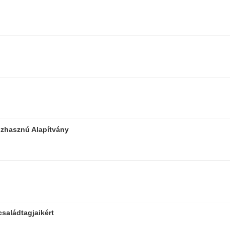
özhasznú Alapítvány
családtagjaikért