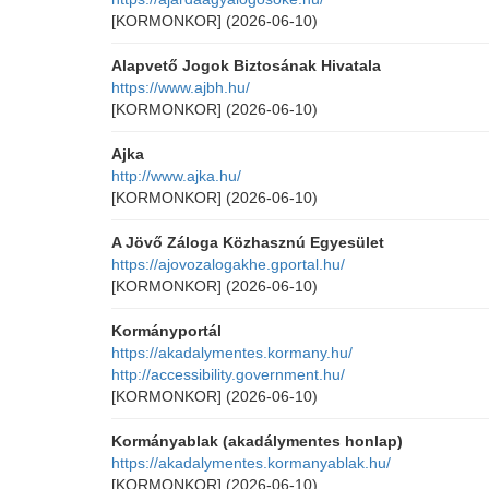
[KORMONKOR]
(2026-06-10)
Alapvető Jogok Biztosának Hivatala
https://www.ajbh.hu/
[KORMONKOR]
(2026-06-10)
Ajka
http://www.ajka.hu/
[KORMONKOR]
(2026-06-10)
A Jövő Záloga Közhasznú Egyesület
https://ajovozalogakhe.gportal.hu/
[KORMONKOR]
(2026-06-10)
Kormányportál
https://akadalymentes.kormany.hu/
http://accessibility.government.hu/
[KORMONKOR]
(2026-06-10)
Kormányablak (akadálymentes honlap)
https://akadalymentes.kormanyablak.hu/
[KORMONKOR]
(2026-06-10)