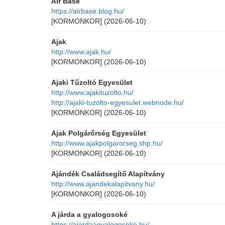
Air Base
https://airbase.blog.hu/
[KORMONKOR]
(2026-06-10)
Ajak
http://www.ajak.hu/
[KORMONKOR]
(2026-06-10)
Ajaki Tűzoltó Egyesület
http://www.ajakituzolto.hu/
http://ajaki-tuzolto-egyesulet.webnode.hu/
[KORMONKOR]
(2026-06-10)
Ajak Polgárőrség Egyesület
http://www.ajakpolgarorseg.shp.hu/
[KORMONKOR]
(2026-06-10)
Ajándék Családsegítő Alapítvány
http://www.ajandekalapitvany.hu/
[KORMONKOR]
(2026-06-10)
A járda a gyalogosoké
https://ajardaagyalogosoke.hu/