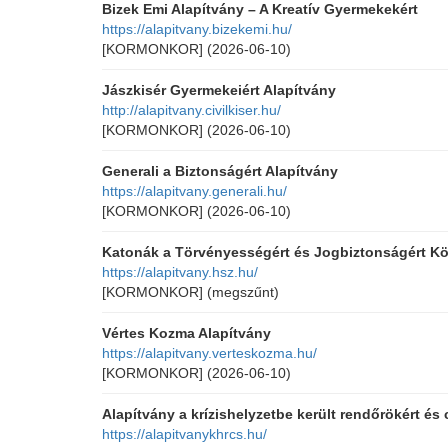
Bizek Emi Alapítvány – A Kreatív Gyermekekért
https://alapitvany.bizekemi.hu/
[KORMONKOR]
(2026-06-10)
Jászkisér Gyermekeiért Alapítvány
http://alapitvany.civilkiser.hu/
[KORMONKOR]
(2026-06-10)
Generali a Biztonságért Alapítvány
https://alapitvany.generali.hu/
[KORMONKOR]
(2026-06-10)
Katonák a Törvényességért és Jogbiztonságért K
https://alapitvany.hsz.hu/
[KORMONKOR]
(megszűnt)
Vértes Kozma Alapítvány
https://alapitvany.verteskozma.hu/
[KORMONKOR]
(2026-06-10)
Alapítvány a krízishelyzetbe került rendőrökért és 
https://alapitvanykhrcs.hu/