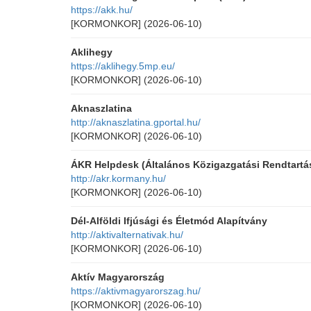
https://akk.hu/
[KORMONKOR]
(2026-06-10)
Aklihegy
https://aklihegy.5mp.eu/
[KORMONKOR]
(2026-06-10)
Aknaszlatina
http://aknaszlatina.gportal.hu/
[KORMONKOR]
(2026-06-10)
ÁKR Helpdesk (Általános Közigazgatási Rendtartá
http://akr.kormany.hu/
[KORMONKOR]
(2026-06-10)
Dél-Alföldi Ifjúsági és Életmód Alapítvány
http://aktivalternativak.hu/
[KORMONKOR]
(2026-06-10)
Aktív Magyarország
https://aktivmagyarorszag.hu/
[KORMONKOR]
(2026-06-10)