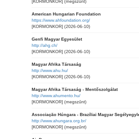
[KORMONKOR]
(megszűnt)
American Hungarian Foundation
https://www.ahfoundation.org/
[KORMONKOR]
(2026-06-10)
Genfi Magyar Egyesület
http://ahg.ch/
[KORMONKOR]
(2026-06-10)
Magyar Afrika Társaság
http://www.ahu.hu/
[KORMONKOR]
(2026-06-10)
Magyar Afrika Társaság - Mentőszolgálat
http://www.ahumento.hu/
[KORMONKOR]
(megszűnt)
Associação Húngara - Brazíliai Magyar Segélyegyl
http://www.ahungara.org.br/
[KORMONKOR]
(megszűnt)