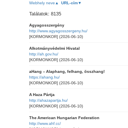
Webhely neve▲
URL-cím▼
Találatok: 8135
Agyagosszergény
http://www.agyagosszergeny.hu/
[KORMONKOR]
(2026-06-10)
Alkotmányvédelmi Hivatal
http://ah.gov.hu/
[KORMONKOR]
(2026-06-10)
aHang – Alaphang, felhang, összhang!
https://ahang.hu/
[KORMONKOR]
(2026-06-10)
A Haza Pártja
http://ahazapartja.hu/
[KORMONKOR]
(2026-06-10)
The American Hungarian Federation
http://www.ahf.cc/