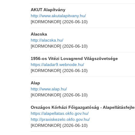
AKUT Alapítvány
http://www.akutalapitvany.hu/
[KORMONKOR]
(2026-06-10)
Alacska
http://alacska.hu/
[KORMONKOR]
(2026-06-10)
1956-os Vitézi Lovagrend Világszövetsége
https://aladar9.webnode.hu/
[KORMONKOR]
(2026-06-10)
Alap
http://www.alap.hu/
[KORMONKOR]
(2026-06-10)
Országos Kórházi Főigazgatóság - Alapellátásfejle
https://alapellatas.okfo.gov.hu/
http://praxiskezelo.okfo.gov.hu/
[KORMONKOR]
(2026-06-10)