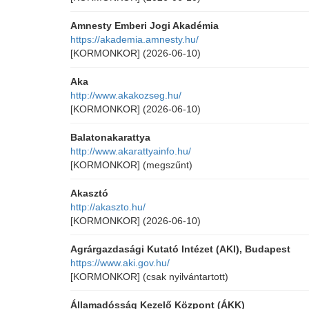
Amnesty Emberi Jogi Akadémia
https://akademia.amnesty.hu/
[KORMONKOR]
(2026-06-10)
Aka
http://www.akakozseg.hu/
[KORMONKOR]
(2026-06-10)
Balatonakarattya
http://www.akarattyainfo.hu/
[KORMONKOR]
(megszűnt)
Akasztó
http://akaszto.hu/
[KORMONKOR]
(2026-06-10)
Agrárgazdasági Kutató Intézet (AKI), Budapest
https://www.aki.gov.hu/
[KORMONKOR]
(csak nyilvántartott)
Államadósság Kezelő Központ (ÁKK)