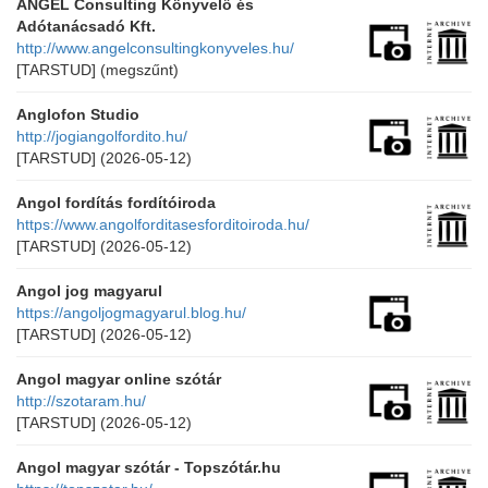
ANGEL Consulting Könyvelő és
Adótanácsadó Kft.
http://www.angelconsultingkonyveles.hu/
[TARSTUD]
(megszűnt)
Anglofon Studio
http://jogiangolfordito.hu/
[TARSTUD]
(2026-05-12)
Angol fordítás fordítóiroda
https://www.angolforditasesforditoiroda.hu/
[TARSTUD]
(2026-05-12)
Angol jog magyarul
https://angoljogmagyarul.blog.hu/
[TARSTUD]
(2026-05-12)
Angol magyar online szótár
http://szotaram.hu/
[TARSTUD]
(2026-05-12)
Angol magyar szótár - Topszótár.hu