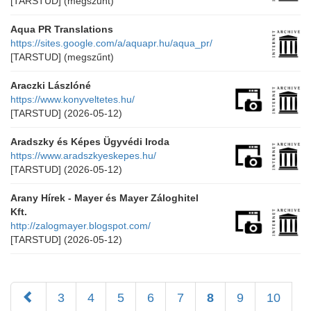
[TARSTUD]
(megszűnt)
Aqua PR Translations
https://sites.google.com/a/aquapr.hu/aqua_pr/
[TARSTUD]
(megszűnt)
Araczki Lászlóné
https://www.konyveltetes.hu/
[TARSTUD]
(2026-05-12)
Aradszky és Képes Ügyvédi Iroda
https://www.aradszkyeskepes.hu/
[TARSTUD]
(2026-05-12)
Arany Hírek - Mayer és Mayer Záloghitel
Kft.
http://zalogmayer.blogspot.com/
[TARSTUD]
(2026-05-12)
3
4
5
6
7
8
9
10