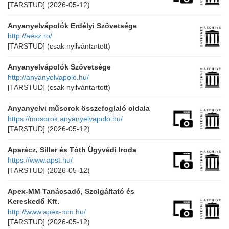
[TARSTUD]
(2026-05-12)
Anyanyelvápolók Erdélyi Szövetsége
http://aesz.ro/
[TARSTUD]
(csak nyilvántartott)
Anyanyelvápolók Szövetsége
http://anyanyelvapolo.hu/
[TARSTUD]
(csak nyilvántartott)
Anyanyelvi műsorok összefoglaló oldala
https://musorok.anyanyelvapolo.hu/
[TARSTUD]
(2026-05-12)
Aparácz, Siller és Tóth Ügyvédi Iroda
https://www.apst.hu/
[TARSTUD]
(2026-05-12)
Apex-MM Tanácsadó, Szolgáltató és
Kereskedő Kft.
http://www.apex-mm.hu/
[TARSTUD]
(2026-05-12)