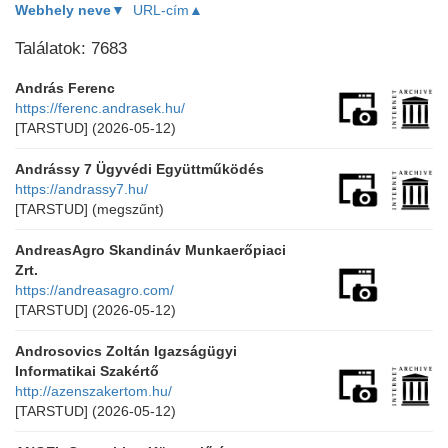
Webhely neve▼
URL-cím▲
Találatok: 7683
András Ferenc
https://ferenc.andrasek.hu/
[TARSTUD]
(2026-05-12)
Andrássy 7 Ügyvédi Együttműködés
https://andrassy7.hu/
[TARSTUD]
(megszűnt)
AndreasAgro Skandináv Munkaerőpiaci
Zrt.
https://andreasagro.com/
[TARSTUD]
(2026-05-12)
Androsovics Zoltán Igazságügyi
Informatikai Szakértő
http://azenszakertom.hu/
[TARSTUD]
(2026-05-12)