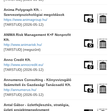
Anima Polygraph Kft. -
Szervezetpszichológiai megoldások
https://www.animagroup.hu/
[TARSTUD]
(2026-05-12)
ANIMA Risk Management K+F Nonprofit
Kft.
http://www.animarisk.hu/
[TARSTUD]
(megszűnt)
Anno Credit Kft.
http://www.annocredit.eu/
[TARSTUD]
(2026-05-12)
Annumerus Consulting - Könyvvizsgáló
Számviteli és Gazdasági Tanácsadó Kft.
http://annumerus.hu/
[TARSTUD]
(2026-05-12)
Antal Gábor - üzletfejlesztés, stratégia,
üzleti projektmenedzsment