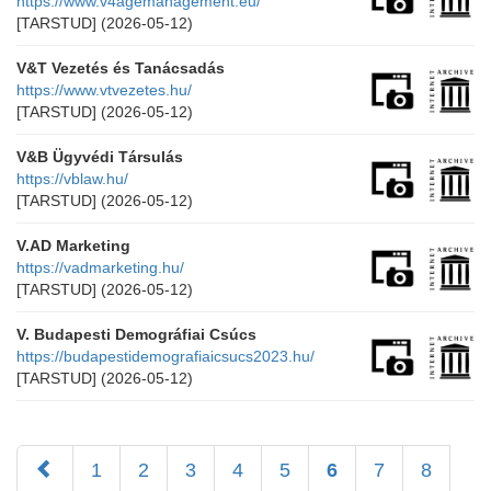
https://www.v4agemanagement.eu/
[TARSTUD]
(2026-05-12)
V&T Vezetés és Tanácsadás
https://www.vtvezetes.hu/
[TARSTUD]
(2026-05-12)
V&B Ügyvédi Társulás
https://vblaw.hu/
[TARSTUD]
(2026-05-12)
V.AD Marketing
https://vadmarketing.hu/
[TARSTUD]
(2026-05-12)
V. Budapesti Demográfiai Csúcs
https://budapestidemografiaicsucs2023.hu/
[TARSTUD]
(2026-05-12)
1
2
3
4
5
6
7
8