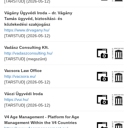
[TARSTUD]
(2026-05-12)
Vágány Ügyvédi Iroda – dr. Vágány
Tamás ügyvéd, biztosítási- és
közlekedési szakjogász
https://www.drvagany.hu/
[TARSTUD]
(2026-05-12)
Vadász Consulting Kft.
http://vadaszconsulting.hu/
[TARSTUD]
(megszűnt)
Vacsora Law Office
http://vacsora.eu/
[TARSTUD]
(2026-05-12)
Váczi Ügyvédi Iroda
https://vui.hu/
[TARSTUD]
(2026-05-12)
V4 Age Management - Platform for Age
Management Within the V4 Countries