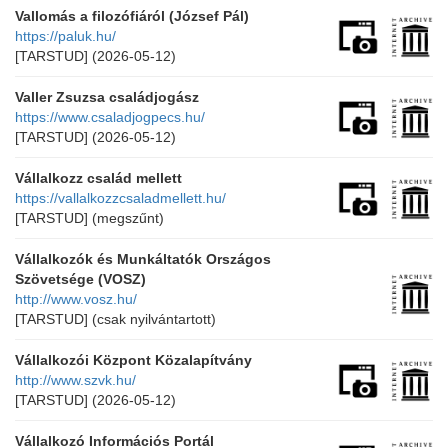
Vallomás a filozófiáról (József Pál)
https://paluk.hu/
[TARSTUD]
(2026-05-12)
Valler Zsuzsa családjogász
https://www.csaladjogpecs.hu/
[TARSTUD]
(2026-05-12)
Vállalkozz család mellett
https://vallalkozzcsaladmellett.hu/
[TARSTUD]
(megszűnt)
Vállalkozók és Munkáltatók Országos
Szövetsége (VOSZ)
http://www.vosz.hu/
[TARSTUD]
(csak nyilvántartott)
Vállalkozói Központ Közalapítvány
http://www.szvk.hu/
[TARSTUD]
(2026-05-12)
Vállalkozó Információs Portál