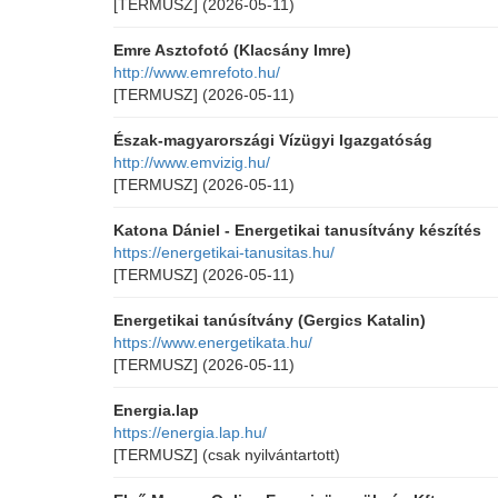
[TERMUSZ]
(2026-05-11)
Emre Asztofotó (Klacsány Imre)
http://www.emrefoto.hu/
[TERMUSZ]
(2026-05-11)
Észak-magyarországi Vízügyi Igazgatóság
http://www.emvizig.hu/
[TERMUSZ]
(2026-05-11)
Katona Dániel - Energetikai tanusítvány készítés
https://energetikai-tanusitas.hu/
[TERMUSZ]
(2026-05-11)
Energetikai tanúsítvány (Gergics Katalin)
https://www.energetikata.hu/
[TERMUSZ]
(2026-05-11)
Energia.lap
https://energia.lap.hu/
[TERMUSZ]
(csak nyilvántartott)