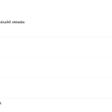
készítő oktatás
t.