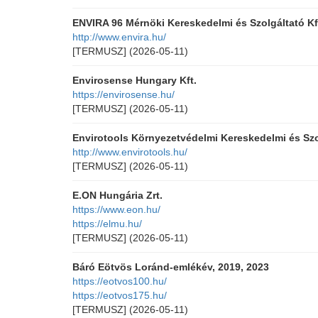
ENVIRA 96 Mérnöki Kereskedelmi és Szolgáltató Kf
http://www.envira.hu/
[TERMUSZ]
(2026-05-11)
Envirosense Hungary Kft.
https://envirosense.hu/
[TERMUSZ]
(2026-05-11)
Envirotools Környezetvédelmi Kereskedelmi és Szo
http://www.envirotools.hu/
[TERMUSZ]
(2026-05-11)
E.ON Hungária Zrt.
https://www.eon.hu/
https://elmu.hu/
[TERMUSZ]
(2026-05-11)
Báró Eötvös Loránd-emlékév, 2019, 2023
https://eotvos100.hu/
https://eotvos175.hu/
[TERMUSZ]
(2026-05-11)