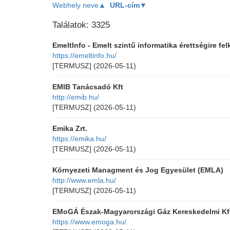
Webhely neve▲
URL-cím▼
Találatok: 3325
EmeltInfo - Emelt szintű informatika érettségire fel
https://emeltinfo.hu/
[TERMUSZ]
(2026-05-11)
EMIB Tanácsadó Kft
http://emib.hu/
[TERMUSZ]
(2026-05-11)
Emika Zrt.
https://emika.hu/
[TERMUSZ]
(2026-05-11)
Környezeti Managment és Jog Egyesület (EMLA)
http://www.emla.hu/
[TERMUSZ]
(2026-05-11)
EMoGÁ Észak-Magyarországi Gáz Kereskedelmi Kf
https://www.emoga.hu/