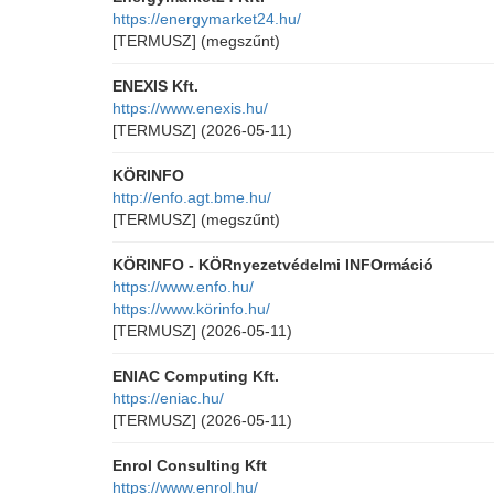
https://energymarket24.hu/
[TERMUSZ]
(megszűnt)
ENEXIS Kft.
https://www.enexis.hu/
[TERMUSZ]
(2026-05-11)
KÖRINFO
http://enfo.agt.bme.hu/
[TERMUSZ]
(megszűnt)
KÖRINFO - KÖRnyezetvédelmi INFOrmáció
https://www.enfo.hu/
https://www.körinfo.hu/
[TERMUSZ]
(2026-05-11)
ENIAC Computing Kft.
https://eniac.hu/
[TERMUSZ]
(2026-05-11)
Enrol Consulting Kft
https://www.enrol.hu/