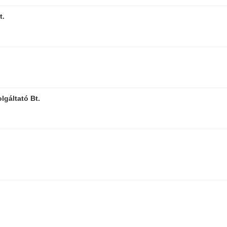
t.
lgáltató Bt.