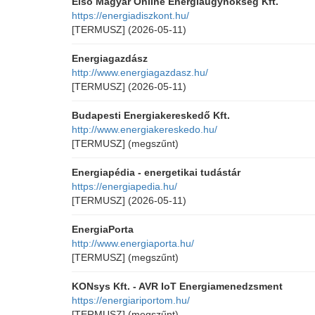
Első Magyar Online Energiaügynökség Kft.
https://energiadiszkont.hu/
[TERMUSZ]
(2026-05-11)
Energiagazdász
http://www.energiagazdasz.hu/
[TERMUSZ]
(2026-05-11)
Budapesti Energiakereskedő Kft.
http://www.energiakereskedo.hu/
[TERMUSZ]
(megszűnt)
Energiapédia - energetikai tudástár
https://energiapedia.hu/
[TERMUSZ]
(2026-05-11)
EnergiaPorta
http://www.energiaporta.hu/
[TERMUSZ]
(megszűnt)
KONsys Kft. - AVR IoT Energiamenedzsment
https://energiariportom.hu/
[TERMUSZ]
(megszűnt)