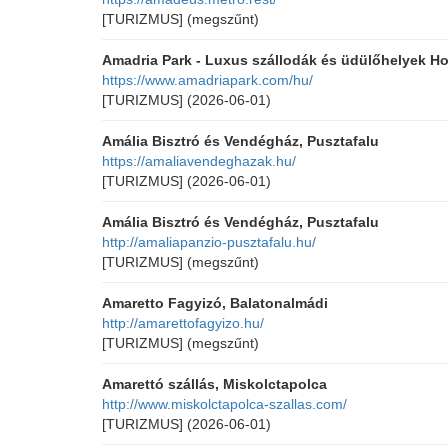
[TURIZMUS]
(megszűnt)
Amadria Park - Luxus szállodák és üdülőhelyek H
https://www.amadriapark.com/hu/
[TURIZMUS]
(2026-06-01)
Amália Bisztró és Vendégház, Pusztafalu
https://amaliavendeghazak.hu/
[TURIZMUS]
(2026-06-01)
Amália Bisztró és Vendégház, Pusztafalu
http://amaliapanzio-pusztafalu.hu/
[TURIZMUS]
(megszűnt)
Amaretto Fagyizó, Balatonalmádi
http://amarettofagyizo.hu/
[TURIZMUS]
(megszűnt)
Amarettó szállás, Miskolctapolca
http://www.miskolctapolca-szallas.com/
[TURIZMUS]
(2026-06-01)