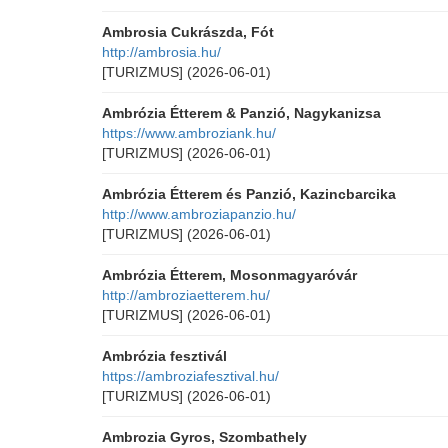
Ambrosia Cukrászda, Fót
http://ambrosia.hu/
[TURIZMUS]
(2026-06-01)
Ambrózia Étterem & Panzió, Nagykanizsa
https://www.ambroziank.hu/
[TURIZMUS]
(2026-06-01)
Ambrózia Étterem és Panzió, Kazincbarcika
http://www.ambroziapanzio.hu/
[TURIZMUS]
(2026-06-01)
Ambrózia Étterem, Mosonmagyaróvár
http://ambroziaetterem.hu/
[TURIZMUS]
(2026-06-01)
Ambrózia fesztivál
https://ambroziafesztival.hu/
[TURIZMUS]
(2026-06-01)
Ambrozia Gyros, Szombathely