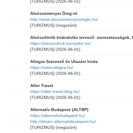
[TURIZMUS]
(2026-06-01)
Alsószemenyei Öreg-tó
http://www.alsoszemenyeioregto.hu/
[TURIZMUS]
(megszűnt)
Alsószölnök kirándulás tervező: nevezetességek, l
https://alsoszolnok.kornyeke.hu/
[TURIZMUS]
(2026-06-01)
Altagra Szervező és Utazási Iroda
https://www.altagra.hu/
[TURIZMUS]
(2026-06-01)
Alter Travel
https://alter-travel.blog.hu/
[TURIZMUS]
(2026-06-01)
Alternatív Budapest (ALTBP)
https://alternativbudapest.hu/
http://dmarc.alternativbudapest.hu/
[TURIZMUS]
(megszűnt)