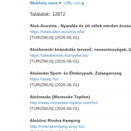
Webhely neve▼
URL-cím▲
Találatok: 12872
Alsó-Ausztria - Nyaralás és úti célok minden évsza
https://www.also-ausztria.info/
[TURIZMUS]
(2026-06-01)
Alsóberecki kirándulás tervező: nevezetességek, lá
https://alsoberecki.kornyeke.hu/
[TURIZMUS]
(2026-06-01)
Alsóerdei Sport- és Élménypark, Zalaegerszeg
https://asep.hu/
[TURIZMUS]
(2026-06-01)
Alsómarác (Moravske Toplice)
http://www.moravske-toplice.com/hu/
[TURIZMUS]
(2026-06-01)
Alsóörsi Riviéra Kemping
http://rivierakemping.ucoz.hu/