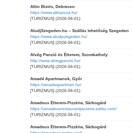
Altin Bistro, Debrecen
https://www.altinpizza.hu/
[TURIZMUS]
(2026-06-01)
AludjSzegeden.hu – Szállás lehetőség Szegeden
https://www.aludjszegeden.hu/
[TURIZMUS]
(2026-06-01)
Alvég Panzió és Étterem, Szombathely
http://www.alvegpanzio.hu/
[TURIZMUS]
(2026-06-01)
Amadé Apartmanok, Győr
https://amadeapartman.hu/
[TURIZMUS]
(2026-06-01)
Amadeus Étterem-Pizzéria, Sárbogárd
https://amadeusrestaurantpizzeria.eatbu.com/
[TURIZMUS]
(2026-06-01)
Amadeus Étterem-Pizzéria, Sárbogárd
https://amadeus.metro.rest/