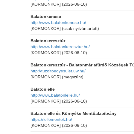
[KORMONKOR]
(2026-06-10)
Balatonkenese
http://www.balatonkenese.hu/
[KORMONKOR]
(csak nyilvántartott)
Balatonkeresztúr
http://www.balatonkeresztur.hu/
[KORMONKOR]
(2026-06-10)
Balatonkeresztúr - Balatonmáriafürdő Községek T
http://tuzoltoegyesulet.uw.hu/
[KORMONKOR]
(megszűnt)
Balatonlelle
http://www.balatonlelle.hu/
[KORMONKOR]
(2026-06-10)
Balatonlelle és Környéke Mentőalapítvány
https://lellementok.hu/
[KORMONKOR]
(2026-06-10)