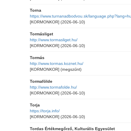
Torna
https://www.turnanadbodvou.sk/language.php?lang=h
[KORMONKOR]
(2026-06-10)
Tormásliget
http://www.tormasliget.hu/
[KORMONKOR]
(2026-06-10)
Tormás
http://www.tormas.koznet.hu/
[KORMONKOR]
(megszűnt)
Tormafölde
http://www.tormafolde.hu/
[KORMONKOR]
(2026-06-10)
Torja
https://torja.info/
[KORMONKOR]
(2026-06-10)
Tordas Értékmegőrző, Kulturális Egyesület