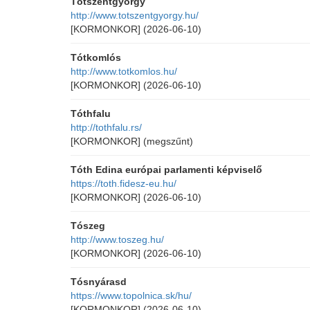
Tótszentgyörgy
http://www.totszentgyorgy.hu/
[KORMONKOR]
(2026-06-10)
Tótkomlós
http://www.totkomlos.hu/
[KORMONKOR]
(2026-06-10)
Tóthfalu
http://tothfalu.rs/
[KORMONKOR]
(megszűnt)
Tóth Edina európai parlamenti képviselő
https://toth.fidesz-eu.hu/
[KORMONKOR]
(2026-06-10)
Tószeg
http://www.toszeg.hu/
[KORMONKOR]
(2026-06-10)
Tósnyárasd
https://www.topolnica.sk/hu/
[KORMONKOR]
(2026-06-10)