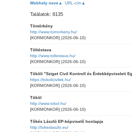
Webhely neve▲
URL-cím▲
Találatok: 8135
Tömörkény
http://www.tomorkeny.hu/
[KORMONKOR]
(2026-06-10)
Töltéstava
http://www.toltestava.hu/
[KORMONKOR]
(2026-06-10)
Tököli "Sziget Civil Kontroll és Érdekképviseleti E
https://tokolicivilek.hu/
[KORMONKOR]
(2026-06-10)
Tököl
http://www.tokol.hu/
[KORMONKOR]
(2026-06-10)
Tőkés László EP-képviselő honlapja
http://tokeslaszlo.eu/