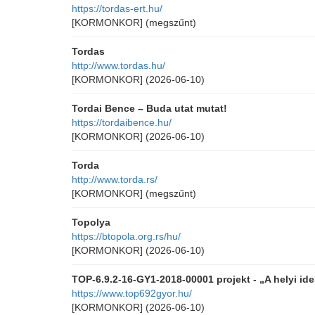
https://tordas-ert.hu/
[KORMONKOR]
(megszűnt)
Tordas
http://www.tordas.hu/
[KORMONKOR]
(2026-06-10)
Tordai Bence – Buda utat mutat!
https://tordaibence.hu/
[KORMONKOR]
(2026-06-10)
Torda
http://www.torda.rs/
[KORMONKOR]
(megszűnt)
Topolya
https://btopola.org.rs/hu/
[KORMONKOR]
(2026-06-10)
TOP-6.9.2-16-GY1-2018-00001 projekt - „A helyi id
https://www.top692gyor.hu/
[KORMONKOR]
(2026-06-10)