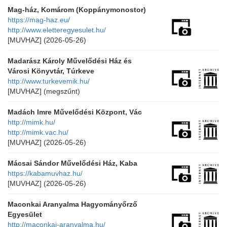
Mag-ház, Komárom (Koppánymonostor)
https://mag-haz.eu/
http://www.eletteregyesulet.hu/
[MUVHAZ]
(2026-05-26)
Madarász Károly Művelődési Ház és
Városi Könyvtár, Túrkeve
http://www.turkevemik.hu/
[MUVHAZ]
(megszűnt)
Madách Imre Művelődési Központ, Vác
http://mimk.hu/
http://mimk.vac.hu/
[MUVHAZ]
(2026-05-26)
Mácsai Sándor Művelődési Ház, Kaba
https://kabamuvhaz.hu/
[MUVHAZ]
(2026-05-26)
Maconkai Aranyalma Hagyományőrző
Egyesület
http://maconkai-aranyalma.hu/