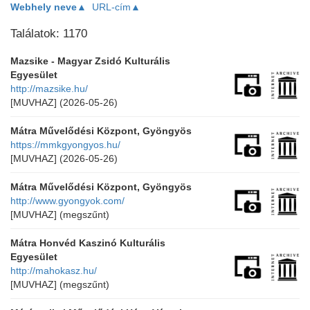
Webhely neve▲
URL-cím▲
Találatok: 1170
Mazsike - Magyar Zsidó Kulturális
Egyesület
http://mazsike.hu/
[MUVHAZ]
(2026-05-26)
Mátra Művelődési Központ, Gyöngyös
https://mmkgyongyos.hu/
[MUVHAZ]
(2026-05-26)
Mátra Művelődési Központ, Gyöngyös
http://www.gyongyok.com/
[MUVHAZ]
(megszűnt)
Mátra Honvéd Kaszinó Kulturális
Egyesület
http://mahokasz.hu/
[MUVHAZ]
(megszűnt)