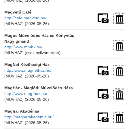
[MUVHAZ]
(2026-05-26)
Magvető Café
http://cafe.magveto.hu/
[MUVHAZ]
(2026-05-26)
Magos Művelődés Ház és Könyvtár,
Nagyigmánd
http://www.mmhk.hu/
[MUVHAZ]
(csak nyilvántartott)
MagNet Közösségi Ház
http://www.magnethaz.hu/
[MUVHAZ]
(2026-05-26)
MagHáz - Maglódi Művelődés Háza
http://www.mag-haz.hu/
[MUVHAZ]
(2026-05-26)
Maghar Akadémia
http://magharakademia.hu/
[MUVHAZ]
(2026-05-26)