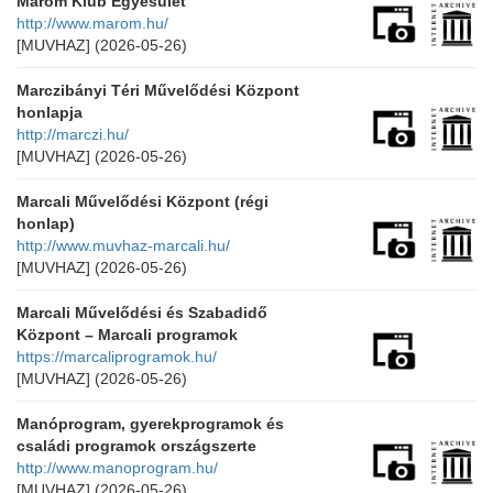
Marom Klub Egyesület
http://www.marom.hu/
[MUVHAZ]
(2026-05-26)
Marczibányi Téri Művelődési Központ
honlapja
http://marczi.hu/
[MUVHAZ]
(2026-05-26)
Marcali Művelődési Központ (régi
honlap)
http://www.muvhaz-marcali.hu/
[MUVHAZ]
(2026-05-26)
Marcali Művelődési és Szabadidő
Központ – Marcali programok
https://marcaliprogramok.hu/
[MUVHAZ]
(2026-05-26)
Manóprogram, gyerekprogramok és
családi programok országszerte
http://www.manoprogram.hu/
[MUVHAZ]
(2026-05-26)