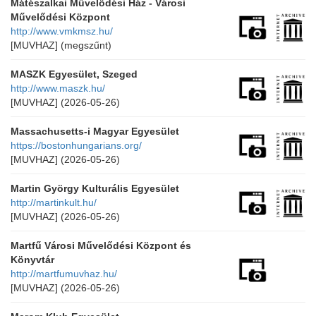
Mátészalkai Művelődési Ház - Városi
Művelődési Központ
http://www.vmkmsz.hu/
[MUVHAZ]
(megszűnt)
MASZK Egyesület, Szeged
http://www.maszk.hu/
[MUVHAZ]
(2026-05-26)
Massachusetts-i Magyar Egyesület
https://bostonhungarians.org/
[MUVHAZ]
(2026-05-26)
Martin György Kulturális Egyesület
http://martinkult.hu/
[MUVHAZ]
(2026-05-26)
Martfű Városi Művelődési Központ és
Könyvtár
http://martfumuvhaz.hu/
[MUVHAZ]
(2026-05-26)