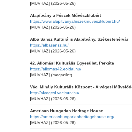
[MUVHAZ]
(2026-05-26)
Alapítvány a Fészek Művészklubért
https://www.alapitvanyafeszekmuveszklubert.hu/
[MUVHAZ]
(2026-05-26)
Alba Sansz Kulturális Alapítvány, Székesfehérvár
https://albasansz.hu/
[MUVHAZ]
(2026-05-26)
42. Állomás! Kulturális Egyesület, Perkáta
https://allomas42.eoldal.hu/
[MUVHAZ]
(megszűnt)
Váci Mihály Kulturális Központ - Alvégesi Művelőd
http://alvegesi.vacimuv.hu/
[MUVHAZ]
(2026-05-26)
American Hungarian Heritage House
https://americanhungarianheritagehouse.org/
[MUVHAZ]
(2026-05-26)