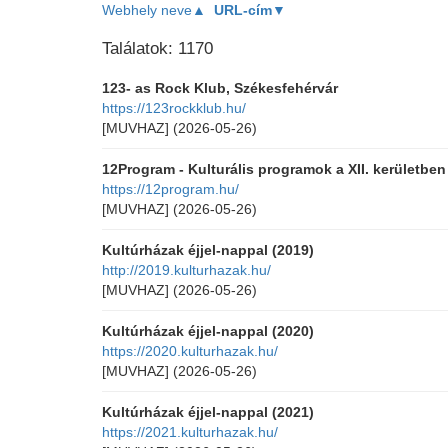
Webhely neve▲
URL-cím▼
Találatok: 1170
123- as Rock Klub, Székesfehérvár
https://123rockklub.hu/
[MUVHAZ]
(2026-05-26)
12Program - Kulturális programok a XII. kerületben
https://12program.hu/
[MUVHAZ]
(2026-05-26)
Kultúrházak éjjel-nappal (2019)
http://2019.kulturhazak.hu/
[MUVHAZ]
(2026-05-26)
Kultúrházak éjjel-nappal (2020)
https://2020.kulturhazak.hu/
[MUVHAZ]
(2026-05-26)
Kultúrházak éjjel-nappal (2021)
https://2021.kulturhazak.hu/