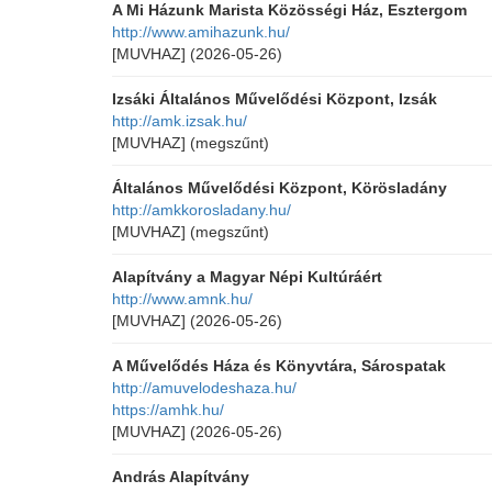
A Mi Házunk Marista Közösségi Ház, Esztergom
http://www.amihazunk.hu/
[MUVHAZ]
(2026-05-26)
Izsáki Általános Művelődési Központ, Izsák
http://amk.izsak.hu/
[MUVHAZ]
(megszűnt)
Általános Művelődési Központ, Körösladány
http://amkkorosladany.hu/
[MUVHAZ]
(megszűnt)
Alapítvány a Magyar Népi Kultúráért
http://www.amnk.hu/
[MUVHAZ]
(2026-05-26)
A Művelődés Háza és Könyvtára, Sárospatak
http://amuvelodeshaza.hu/
https://amhk.hu/
[MUVHAZ]
(2026-05-26)
András Alapítvány