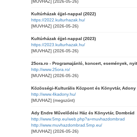
[MUVHAZ]
(2026-05-26)
Kultúrházak éjjel-nappal (2022)
https://2022.kulturhazak.hu/
[MUVHAZ]
(2026-05-26)
Kultúrházak éjjel-nappal (2023)
https://2023.kulturhazak.hu/
[MUVHAZ]
(2026-05-26)
25ora.ro - Programajánló, koncert, események, nyit
http://www.25ora.ro/
[MUVHAZ]
(2026-05-26)
Közösségi-Kulturális Központ és Könyvtár, Adony
http://www.4kadony.hu/
[MUVHAZ]
(megszűnt)
Ady Endre Művelődési Ház és Könyvtár, Dombrád
http://www.5mp.eu/web.php?a=muvhazdombrad
http://www.muvhazdombrad.5mp.eu/
[MUVHAZ]
(2026-05-26)