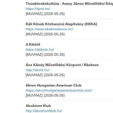
Tiszakécskekultúra - Arany János Művelődési Köz
https://ajmk.hu/
[MUVHAZ]
(2026-05-26)
Káli Kövek Közhasznú Alapítvány (KKKA)
https://www.akalimedence.hu/
[MUVHAZ]
(2026-05-26)
A Kikötő
https://akikoto.hu/
[MUVHAZ]
(2026-05-26)
Ács Károly Művelődési Központ / Ráckeve
http://akmk.hu/
[MUVHAZ]
(2026-05-26)
Akron Hungarian-American Club
https://akronhungarianamericanclub.com/
[MUVHAZ]
(2026-05-26)
Akvárium Klub
http://akvariumklub.hu/