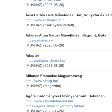
[MUVHAZ]
(2026-05-26)
Ácsi Bartók Béla Művelődési Ház, Könyvtár és Vár
http://www.acskonyvtar.hu/
[MUVHAZ]
(csak nyilvántartott)
Adamis Anna Városi Művelődési Központ, Gúta
https://adamis.sk/
[MUVHAZ]
(2026-05-26)
Adaptér
https://adapterujbuda.hu/
[MUVHAZ]
(2026-05-26)
Alliance Française Magyarország
http://www.af.org.hu/
[MUVHAZ]
(megszűnt)
Agóra Tudományos Élményközpont, Debrecen
http://www.agoradebrecen.hu/
https://agora.smartonkormanyzat.hu/
[MUVHAZ]
(2026-05-26)