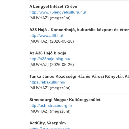
A Lengyel Intézet 75 éve
http://www.75lengyelkultura.hu/
[MUVHAZ]
(megszűnt)
A38 Hajó - Koncerthajó, kulturális központ és étte
http://www.a38.hu/
[MUVHAZ]
(2026-05-26)
Az A38 Hajó blogja
http://a38hajo.blog.hu/
[MUVHAZ]
(2026-05-26)
Tanka János Közösségi Ház és Városi Könyvtár, A
https://abakultur.hu/
[MUVHAZ]
(megszűnt)
Strasbourgi Magyar Kultúregyesület
http://ach-strasbourg.fr/
[MUVHAZ]
(megszűnt)
ActiCity, Veszprém
https://www.acticity.hu/