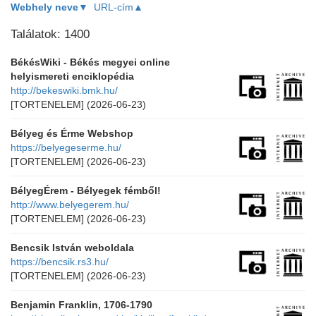
Webhely neve▼
URL-cím▲
Találatok: 1400
BékésWiki - Békés megyei online
helyismereti enciklopédia
http://bekeswiki.bmk.hu/
[TORTENELEM]
(2026-06-23)
Bélyeg és Érme Webshop
https://belyegeserme.hu/
[TORTENELEM]
(2026-06-23)
BélyegÉrem - Bélyegek fémből!
http://www.belyegerem.hu/
[TORTENELEM]
(2026-06-23)
Bencsik István weboldala
https://bencsik.rs3.hu/
[TORTENELEM]
(2026-06-23)
Benjamin Franklin, 1706-1790