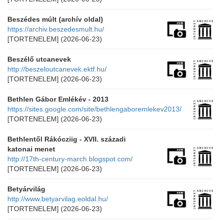
Beszédes múlt (archív oldal)
https://archiv.beszedesmult.hu/
[TORTENELEM]
(2026-06-23)
Beszélő utcanevek
http://beszeloutcanevek.ektf.hu/
[TORTENELEM]
(2026-06-23)
Bethlen Gábor Emlékév - 2013
https://sites.google.com/site/bethlengaboremlekev2013/
[TORTENELEM]
(2026-06-23)
Bethlentől Rákócziig - XVII. századi
katonai menet
http://17th-century-march.blogspot.com/
[TORTENELEM]
(2026-06-23)
Betyárvilág
http://www.betyarvilag.eoldal.hu/
[TORTENELEM]
(2026-06-23)