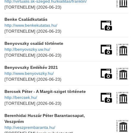
http://virtualis.sk-szeged.hu/kiallitas/franklin/
[TORTENELEM]
(2026-06-23)
Benke Családkutatás
http://www.benkekutatas.hu/
[TORTENELEM]
(2026-06-23)
Benyovszky család története
http://benyovszky.uw.hu/
[TORTENELEM]
(2026-06-23)
Benyovszky Emlékév 2021
http://www.benyovszky.hu/
[TORTENELEM]
(2026-06-23)
Bercsek Péter - A Margit-sziget története
http://bercsek.hu/
[TORTENELEM]
(2026-06-23)
Berenhidai Huszár Péter Barantacsapat,
Veszprém
http://veszprembaranta.hu/