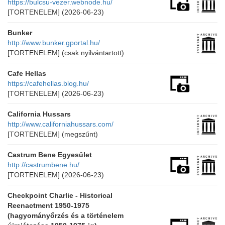
https://bulcsu-vezer.webnode.hu/
[TORTENELEM]
(2026-06-23)
Bunker
http://www.bunker.gportal.hu/
[TORTENELEM]
(csak nyilvántartott)
Cafe Hellas
https://cafehellas.blog.hu/
[TORTENELEM]
(2026-06-23)
California Hussars
http://www.californiahussars.com/
[TORTENELEM]
(megszűnt)
Castrum Bene Egyesület
http://castrumbene.hu/
[TORTENELEM]
(2026-06-23)
Checkpoint Charlie - Historical
Reenactment 1950-1975
(hagyományőrzés és a történelem