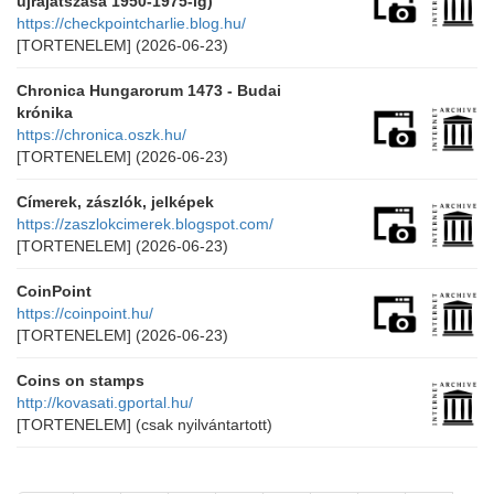
újrajátszása 1950-1975-ig)
https://checkpointcharlie.blog.hu/
[TORTENELEM]
(2026-06-23)
Chronica Hungarorum 1473 - Budai
krónika
https://chronica.oszk.hu/
[TORTENELEM]
(2026-06-23)
Címerek, zászlók, jelképek
https://zaszlokcimerek.blogspot.com/
[TORTENELEM]
(2026-06-23)
CoinPoint
https://coinpoint.hu/
[TORTENELEM]
(2026-06-23)
Coins on stamps
http://kovasati.gportal.hu/
[TORTENELEM]
(csak nyilvántartott)