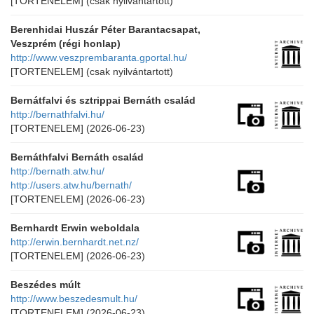
[TORTENELEM]
(csak nyilvántartott)
Berenhidai Huszár Péter Barantacsapat,
Veszprém (régi honlap)
http://www.veszprembaranta.gportal.hu/
[TORTENELEM]
(csak nyilvántartott)
Bernátfalvi és sztrippai Bernáth család
http://bernathfalvi.hu/
[TORTENELEM]
(2026-06-23)
Bernáthfalvi Bernáth család
http://bernath.atw.hu/
http://users.atw.hu/bernath/
[TORTENELEM]
(2026-06-23)
Bernhardt Erwin weboldala
http://erwin.bernhardt.net.nz/
[TORTENELEM]
(2026-06-23)
Beszédes múlt
http://www.beszedesmult.hu/
[TORTENELEM]
(2026-06-23)