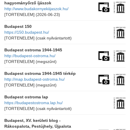
hagyományőrző íjászok
http://www.budakornyekiijaszok.hu/
[TORTENELEM]
(2026-06-23)
Budapest 150
https://150.budapest.hu/
[TORTENELEM]
(csak nyilvántartott)
Budapest ostroma 1944-1945
http://budapest-ostroma.hu/
[TORTENELEM]
(megszűnt)
Budapest ostroma 1944-1945 térkép
http://map.budapest-ostroma.hu/
[TORTENELEM]
(megszűnt)
Budapest ostroma lap
https://budapestostroma.lap.hu/
[TORTENELEM]
(csak nyilvántartott)
Budapest, XV. kerületi blog -
Rákospalota, Pestújhely, Újpalota