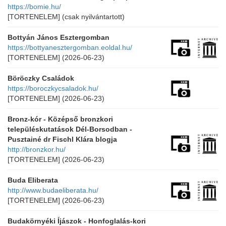
https://bomie.hu/
[TORTENELEM]
(csak nyilvántartott)
Bottyán János Esztergomban
https://bottyanesztergomban.eoldal.hu/
[TORTENELEM]
(2026-06-23)
Böröczky Családok
https://boroczkycsaladok.hu/
[TORTENELEM]
(2026-06-23)
Bronz-kór - Középső bronzkori
településkutatások Dél-Borsodban -
Pusztainé dr Fischl Klára blogja
http://bronzkor.hu/
[TORTENELEM]
(2026-06-23)
Buda Eliberata
http://www.budaeliberata.hu/
[TORTENELEM]
(2026-06-23)
Budakörnyéki Íjászok - Honfoglalás-kori