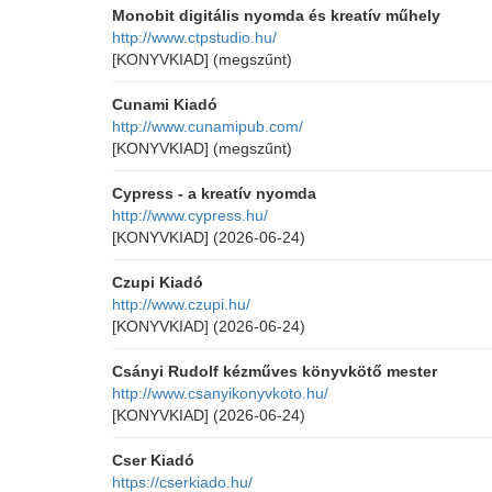
Monobit digitális nyomda és kreatív műhely
http://www.ctpstudio.hu/
[KONYVKIAD]
(megszűnt)
Cunami Kiadó
http://www.cunamipub.com/
[KONYVKIAD]
(megszűnt)
Cypress - a kreatív nyomda
http://www.cypress.hu/
[KONYVKIAD]
(2026-06-24)
Czupi Kiadó
http://www.czupi.hu/
[KONYVKIAD]
(2026-06-24)
Csányi Rudolf kézműves könyvkötő mester
http://www.csanyikonyvkoto.hu/
[KONYVKIAD]
(2026-06-24)
Cser Kiadó
https://cserkiado.hu/