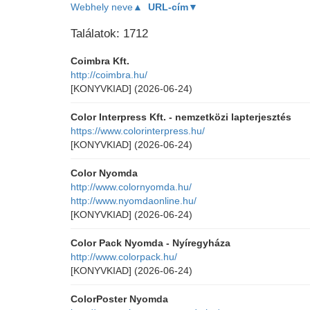
Webhely neve▲
URL-cím▼
Találatok: 1712
Coimbra Kft.
http://coimbra.hu/
[KONYVKIAD]
(2026-06-24)
Color Interpress Kft. - nemzetközi lapterjesztés
https://www.colorinterpress.hu/
[KONYVKIAD]
(2026-06-24)
Color Nyomda
http://www.colornyomda.hu/
http://www.nyomdaonline.hu/
[KONYVKIAD]
(2026-06-24)
Color Pack Nyomda - Nyíregyháza
http://www.colorpack.hu/
[KONYVKIAD]
(2026-06-24)
ColorPoster Nyomda