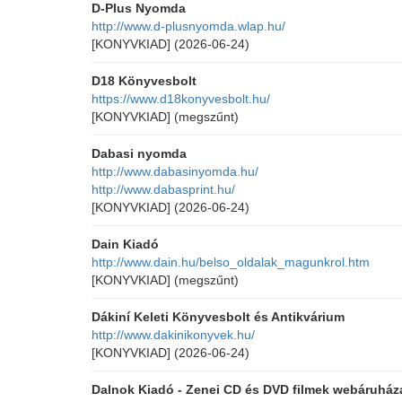
D-Plus Nyomda
http://www.d-plusnyomda.wlap.hu/
[KONYVKIAD]
(2026-06-24)
D18 Könyvesbolt
https://www.d18konyvesbolt.hu/
[KONYVKIAD]
(megszűnt)
Dabasi nyomda
http://www.dabasinyomda.hu/
http://www.dabasprint.hu/
[KONYVKIAD]
(2026-06-24)
Dain Kiadó
http://www.dain.hu/belso_oldalak_magunkrol.htm
[KONYVKIAD]
(megszűnt)
Dákiní Keleti Könyvesbolt és Antikvárium
http://www.dakinikonyvek.hu/
[KONYVKIAD]
(2026-06-24)
Dalnok Kiadó - Zenei CD és DVD filmek webáruház