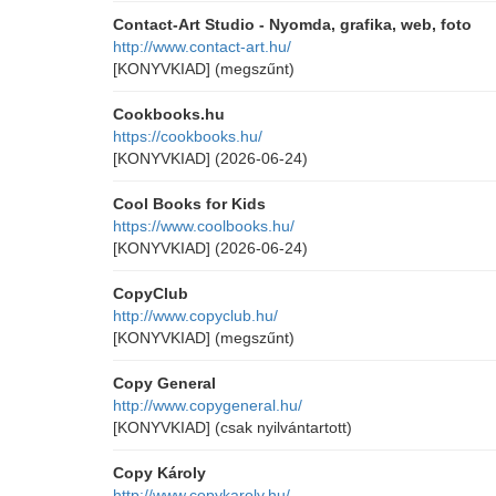
Contact-Art Studio - Nyomda, grafika, web, foto
http://www.contact-art.hu/
[KONYVKIAD]
(megszűnt)
Cookbooks.hu
https://cookbooks.hu/
[KONYVKIAD]
(2026-06-24)
Cool Books for Kids
https://www.coolbooks.hu/
[KONYVKIAD]
(2026-06-24)
CopyClub
http://www.copyclub.hu/
[KONYVKIAD]
(megszűnt)
Copy General
http://www.copygeneral.hu/
[KONYVKIAD]
(csak nyilvántartott)
Copy Károly
http://www.copykaroly.hu/