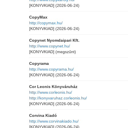
[KONYVKIAD]
(2026-06-24)
CopyMax
http://copymax.hu/
[KONYVKIAD]
(2026-06-24)
Copynet Nyomdaipari Kft.
http://www.copynet.hu/
[KONYVKIAD]
(megszűnt)
Copyrama
http://www.copyrama.hu/
[KONYVKIAD]
(2026-06-24)
Cor Leonis Könyváruház
http://www.corleonis.hu/
http://konyvaruhaz.corleonis.hu/
[KONYVKIAD]
(2026-06-24)
Corvina Kiadó
http://www.corvinakiado.hu/
[KONYVKIAD]
(2026-06-24)