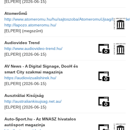
[ELPERI]
(2026-06-15)
Atomerőmű
http://www.atomeromu.hu/hu/sajtoszoba/AtomeromuUjsag/Lapok/def
http://lapozo.atomeromu.hu/
[ELPERI]
(megszűnt)
Audiovideo Trend
http://www.audiovideo-trend.hu/
[ELPERI]
(2026-06-15)
AV News - A Digital Signage, DooH és
smart City szakmai magazinja
https://audiovizualishirek.hu/
[ELPERI]
(2026-06-15)
Ausztráliai Kisújság
http://australiankisujsag.net.au/
[ELPERI]
(2026-06-15)
Auto-Sport.hu - Az MNASZ hivatalos
autósport magazinja