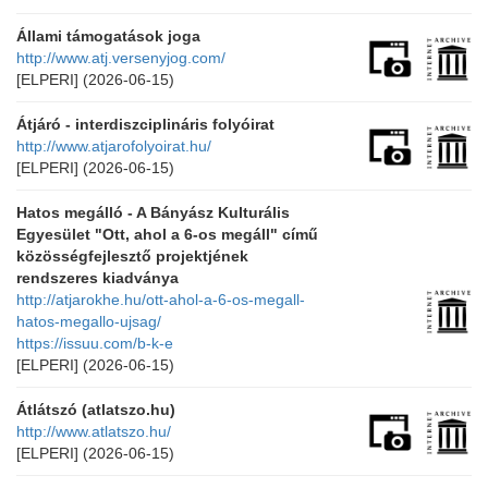
Állami támogatások joga
http://www.atj.versenyjog.com/
[ELPERI]
(2026-06-15)
Átjáró - interdiszciplináris folyóirat
http://www.atjarofolyoirat.hu/
[ELPERI]
(2026-06-15)
Hatos megálló - A Bányász Kulturális
Egyesület "Ott, ahol a 6-os megáll" című
közösségfejlesztő projektjének
rendszeres kiadványa
http://atjarokhe.hu/ott-ahol-a-6-os-megall-
hatos-megallo-ujsag/
https://issuu.com/b-k-e
[ELPERI]
(2026-06-15)
Átlátszó (atlatszo.hu)
http://www.atlatszo.hu/
[ELPERI]
(2026-06-15)