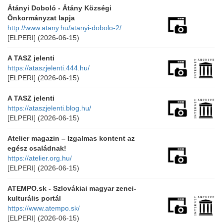
Átányi Doboló - Átány Községi
Önkormányzat lapja
http://www.atany.hu/atanyi-dobolo-2/
[ELPERI]
(2026-06-15)
A TASZ jelenti
https://ataszjelenti.444.hu/
[ELPERI]
(2026-06-15)
A TASZ jelenti
https://ataszjelenti.blog.hu/
[ELPERI]
(2026-06-15)
Atelier magazin – Izgalmas kontent az
egész családnak!
https://atelier.org.hu/
[ELPERI]
(2026-06-15)
ATEMPO.sk - Szlovákiai magyar zenei-
kulturális portál
https://www.atempo.sk/
[ELPERI]
(2026-06-15)