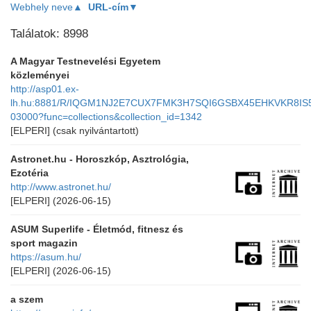
Webhely neve▲
URL-cím▼
Találatok: 8998
A Magyar Testnevelési Egyetem
közleményei
http://asp01.ex-
lh.hu:8881/R/IQGM1NJ2E7CUX7FMK3H7SQI6GSBX45EHKVKR8I
03000?func=collections&collection_id=1342
[ELPERI]
(csak nyilvántartott)
Astronet.hu - Horoszkóp, Asztrológia,
Ezotéria
http://www.astronet.hu/
[ELPERI]
(2026-06-15)
ASUM Superlife - Életmód, fitnesz és
sport magazin
https://asum.hu/
[ELPERI]
(2026-06-15)
a szem