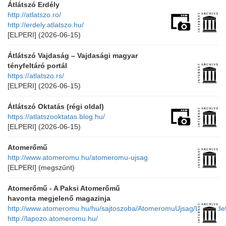
Átlátszó Erdély
http://atlatszo.ro/
http://erdely.atlatszo.hu/
[ELPERI]
(2026-06-15)
Átlátszó Vajdaság – Vajdasági magyar
tényfeltáró portál
https://atlatszo.rs/
[ELPERI]
(2026-06-15)
Átlátszó Oktatás (régi oldal)
https://atlatszooktatas.blog.hu/
[ELPERI]
(2026-06-15)
Atomerőmű
http://www.atomeromu.hu/atomeromu-ujsag
[ELPERI]
(megszűnt)
Atomerőmű - A Paksi Atomerőmű
havonta megjelenő magazinja
http://www.atomeromu.hu/hu/sajtoszoba/AtomeromuUjsag/Lapok/def
http://lapozo.atomeromu.hu/