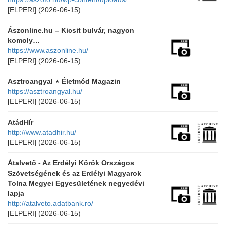
[ELPERI]
(2026-06-15)
Ászonline.hu – Kicsit bulvár, nagyon
komoly…
https://www.aszonline.hu/
[ELPERI]
(2026-06-15)
Asztroangyal ⋆ Életmód Magazin
https://asztroangyal.hu/
[ELPERI]
(2026-06-15)
AtádHír
http://www.atadhir.hu/
[ELPERI]
(2026-06-15)
Átalvető - Az Erdélyi Körök Országos
Szövetségének és az Erdélyi Magyarok
Tolna Megyei Egyesületének negyedévi
lapja
http://atalveto.adatbank.ro/
[ELPERI]
(2026-06-15)