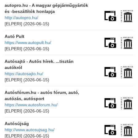
autopro.hu - A magyar gépjárműgyártók
és -beszállítók honlapja
http://autopro.hu/
[ELPERI]
(2026-06-15)
Autó Pult
https://www.autopult.hu/
[ELPERI]
(2026-06-15)
Autósajtó - Autós hírek. ...tisztán
autókról
https://autosajto.hu/
[ELPERI]
(2026-06-15)
Autósfórum.hu - autós fórum, autó,
autózás, autósport
https://www.autosforum.hu/
[ELPERI]
(2026-06-15)
Autósújság
http://www.autosujsag.hu/
[ELPERI]
(2026-06-15)