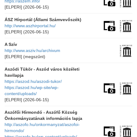
https://aszem.info/
[ELPERI]
(2026-06-15)
ÁSZ Hírportál (Állami Számvevőszék)
http://www.aszhirportal.hu/
[ELPERI]
(2026-06-15)
A Szív
http://www.asziv.hu/archivum
[ELPERI]
(megszűnt)
Aszódi Tükör - Aszód város közéleti
havilapja
https://aszod.hu/aszodi-tukor/
https://aszod.hu/wp-site/wp-
content/uploads/
[ELPERI]
(2026-06-15)
Aszófői Hírmondó - Aszófő Község
Önkormányzatának információs lapja
http://aszofo.hu/onkormanyzat/aszofoi-
hirmondo/
https://aszofo.hu/wp-content/uploads/