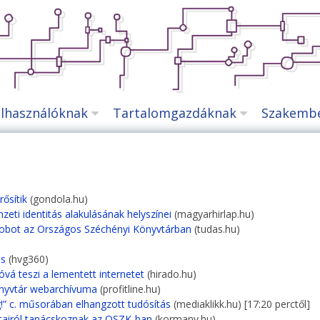
lhasználóknak
Tartalomgazdáknak
Szakemb
ősítik
(gondola.hu)
eti identitás alakulásának helyszínei
(magyarhirlap.hu)
 robot az Országos Széchényi Könyvtárban
(tudas.hu)
ás
(hvg360)
vá teszi a lementett internetet
(hirado.hu)
önyvtár webarchívuma
(profitline.hu)
!” c. műsorában elhangzott tudósítás
(mediaklikk.hu) [17:20 perctől]
tairól tanácskoznak az OSZK-ban
(kormany.hu)