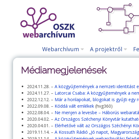
Tartalomhoz
Webarchívum
A projektről
Fe
Médiamegjelenések
2024.11.28. –
A közgyűjtemények a nemzeti identitást er
2024.11.27. –
Latorcai Csaba: A közgyűjtemények a nemz
2022.12.12. –
Már a honlapokat, blogokat is gyűjti egy
2022.09.08. –
Kóddá vált emlékek
(hvg360)
2022.08.04. –
Ne menjen a levesbe – Háborús webarat
2020.04.02. –
Az Országos Széchenyi Könyvtár kutatható
2020.04.01. –
Elérhetővé vált az Országos Széchényi K
2019.11.14. –
A Kossuth Rádió „Jó napot, Magyarország
2019.11.14. –
A közgyűjtemények webarchiválási felada