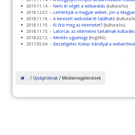
2019.11.14. –
Nem ér véget a webaratás
(kultura.hu)
2018.12.07. –
Lementjük a magyar webet, jön a Magyar 
2018.11.16. –
A keresett weboldal itt található
(kultura.h
2018.11.15. –
Ki őrzi meg az internetet?
(kultura.hu)
2018.11.15. –
Latorcai: az internetes tartalmak kulturál
2018.02.12. –
Mentés ugyanúgy
(hvg360)
2017.05.04. –
Beszélgetés Kokas Károllyal a webarchivál
...
/
Újságíróknak
/
Médiamegjelenések