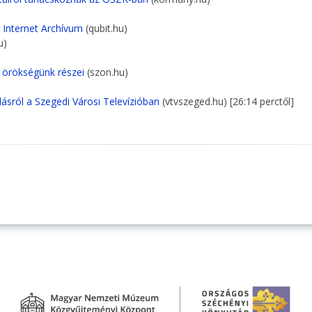
Internet Archívum
(qubit.hu)
u)
is örökségünk részei
(szon.hu)
ásról a Szegedi Városi Televízióban
(vtvszeged.hu) [26:14 perctől]