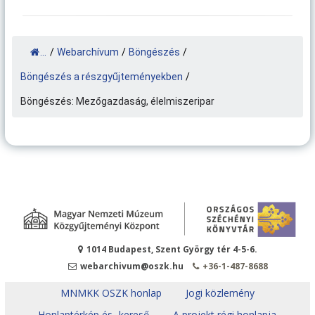
...
/
Webarchívum
/
Böngészés
/
Böngészés a részgyűjteményekben
/
Böngészés: Mezőgazdaság, élelmiszeripar
1014 Budapest, Szent György tér 4-5-6.
webarchivum@oszk.hu
+36-1-487-8688
MNMKK OSZK honlap
Jogi közlemény
Honlaptérkép és -kereső
A projekt régi honlapja