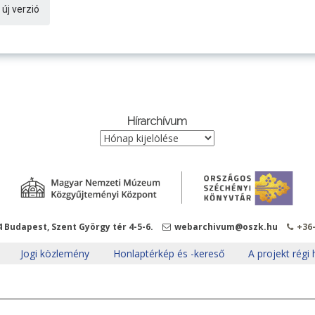
 új verzió
Hírarchívum
Hírarchívum
4 Budapest, Szent György tér 4-5-6.
webarchivum@oszk.hu
+36
Jogi közlemény
Honlaptérkép és -kereső
A projekt régi
_________________________________________