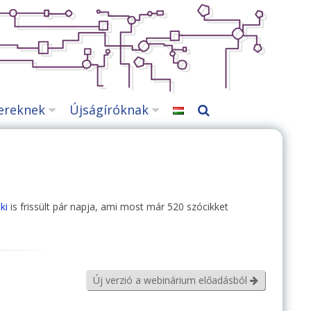
ereknek
Újságíróknak
ki
is frissült pár napja, ami most már 520 szócikket
Új verzió a webinárium előadásból