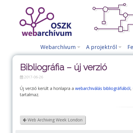
Tartalomhoz
Webarchívum
A projektről
Fe
Bibliográfia – új verzió
2017-06-26
Új verzió került a honlapra a
webarchiválás bibliográfiából
,
tartalmaz.
Web Archiving Week London