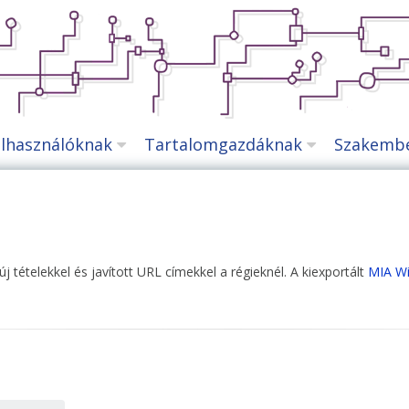
lhasználóknak
Tartalomgazdáknak
Szakemb
 új tételekkel és javított URL címekkel a régieknél. A kiexportált
MIA Wi